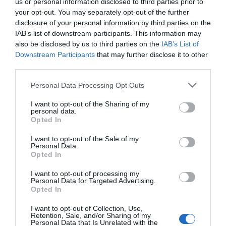
us or personal information disclosed to third parties prior to
your opt-out. You may separately opt-out of the further
disclosure of your personal information by third parties on the
IAB’s list of downstream participants. This information may
also be disclosed by us to third parties on the
IAB’s List of
Ο ΚΑΙΡΟΣ
Downstream Participants
that may further disclose it to other
third parties.
+
36
°
Personal Data Processing Opt Outs
C
+
37°
I want to opt-out of the Sharing of my
+
25°
personal data.
Opted In
Θεσσαλονίκη
Κυριακή, 09
I want to opt-out of the Sale of my
Σάββατο
+
37°
+
25°
Personal Data.
Δευτέρα
+
34°
+
25°
Opted In
Τρίτη
+
36°
+
26°
Τετάρτη
+
38°
+
26°
I want to opt-out of processing my
Πέμπτη
+
34°
+
26°
Personal Data for Targeted Advertising.
Παρασκευή
+
31°
+
24°
Opted In
Πρόγνωση για 7 μέρες
I want to opt-out of Collection, Use,
Retention, Sale, and/or Sharing of my
Personal Data that Is Unrelated with the