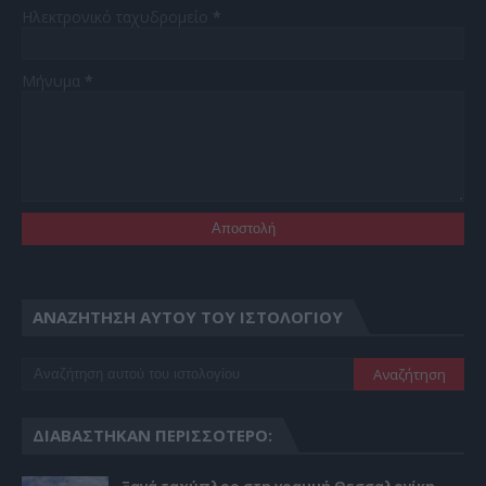
Ηλεκτρονικό ταχυδρομείο
*
Μήνυμα
*
ΑΝΑΖΉΤΗΣΗ ΑΥΤΟΎ ΤΟΥ ΙΣΤΟΛΟΓΊΟΥ
ΔΙΑΒΆΣΤΗΚΑΝ ΠΕΡΙΣΣΌΤΕΡΟ:
Ξανά ταχύπλοο στη γραμμή Θεσσαλονίκη –