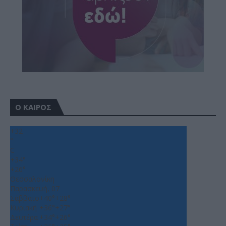
Ο ΚΑΙΡΟΣ
+
32
°
C
+
34°
+
26°
Θεσσαλονίκη
Παρασκευή, 07
Σάββατο
+
40°
+
28°
Κυριακή
+
36°
+
27°
Δευτέρα
+
34°
+
26°