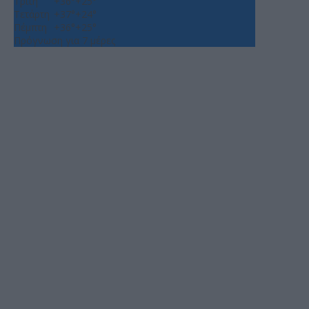
Τρίτη
+
36°
+
25°
Τετάρτη
+
37°
+
24°
Πέμπτη
+
36°
+
25°
Πρόγνωση για 7 μέρες