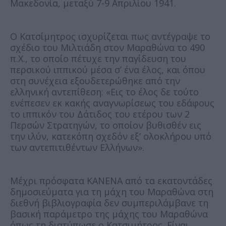
Μακεδονία, μεταξύ 7-9 Απριλίου 1941.
Ο Κατσίμητρος ισχυρίζεται πως αντέγραψε το
σχέδιο του Μιλτιάδη στον Μαραθώνα το 490
π.Χ., το οποίο πέτυχε την παγίδευση του
περσικού ιππικού μέσα σ’ ένα έλος, και όπου
στη συνέχεια εξουδετερώθηκε από την
ελληνική αντεπίθεση: «Εις το έλος δε τούτο
ενέπεσεν εκ κακής αναγνωρίσεως του εδάφους
το ιππικόν του Δάτιδος του ετέρου των 2
Περσών Στρατηγών, το οποίον βυθισθέν εις
την ιλύν, κατεκόπη σχεδόν εξ’ ολοκλήρου υπό
των αντεπιτιθέντων Ελλήνων».
Μέχρι πρόσφατα ΚΑΝΕΝΑ από τα εκατοντάδες
δημοσιεύματα για τη μάχη του Μαραθώνα στη
διεθνή βιβλιογραφία δεν συμπεριλάμβανε τη
βασική παράμετρο της μάχης του Μαραθώνα
όπως τη διατύπωσε ο Κατσιμήτρος. Είναι