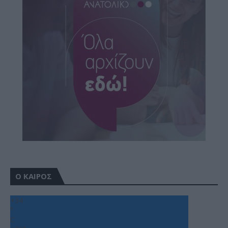
Ο ΚΑΙΡΟΣ
+
34
°
C