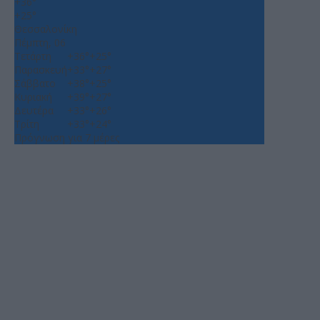
+
36°
+
25°
Θεσσαλονίκη
Πέμπτη, 06
Τετάρτη
+
36°
+
25°
Παρασκευή
+
33°
+
27°
Σάββατο
+
38°
+
25°
Κυριακή
+
39°
+
27°
Δευτέρα
+
33°
+
26°
Τρίτη
+
33°
+
24°
Πρόγνωση για 7 μέρες