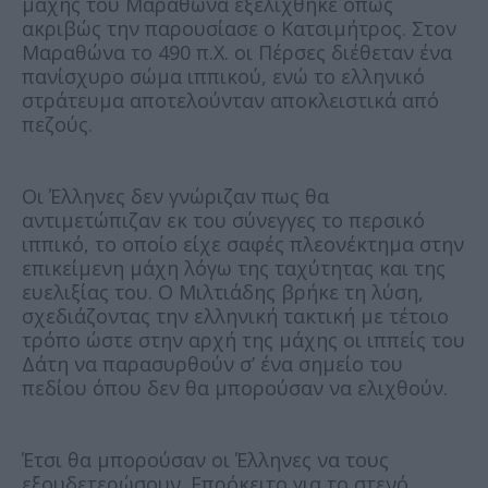
μάχης του Μαραθώνα εξελίχθηκε όπως
ακριβώς την παρουσίασε ο Κατσιμήτρος. Στον
Μαραθώνα το 490 π.Χ. οι Πέρσες διέθεταν ένα
πανίσχυρο σώμα ιππικού, ενώ το ελληνικό
στράτευμα αποτελούνταν αποκλειστικά από
πεζούς.
Οι Έλληνες δεν γνώριζαν πως θα
αντιμετώπιζαν εκ του σύνεγγες το περσικό
ιππικό, το οποίο είχε σαφές πλεονέκτημα στην
επικείμενη μάχη λόγω της ταχύτητας και της
ευελιξίας του. Ο Μιλτιάδης βρήκε τη λύση,
σχεδιάζοντας την ελληνική τακτική με τέτοιο
τρόπο ώστε στην αρχή της μάχης οι ιππείς του
Δάτη να παρασυρθούν σ’ ένα σημείο του
πεδίου όπου δεν θα μπορούσαν να ελιχθούν.
Έτσι θα μπορούσαν οι Έλληνες να τους
εξουδετερώσουν. Επρόκειτο για το στενό