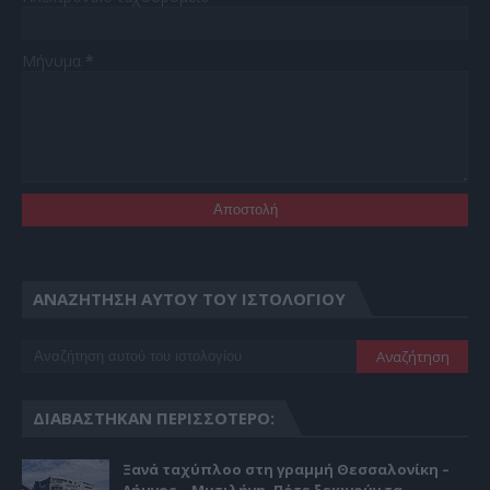
Μήνυμα
*
ΑΝΑΖΉΤΗΣΗ ΑΥΤΟΎ ΤΟΥ ΙΣΤΟΛΟΓΊΟΥ
ΔΙΑΒΆΣΤΗΚΑΝ ΠΕΡΙΣΣΌΤΕΡΟ:
Ξανά ταχύπλοο στη γραμμή Θεσσαλονίκη –
Λήμνος – Μυτιλήνη. Πότε ξεκινούν τα