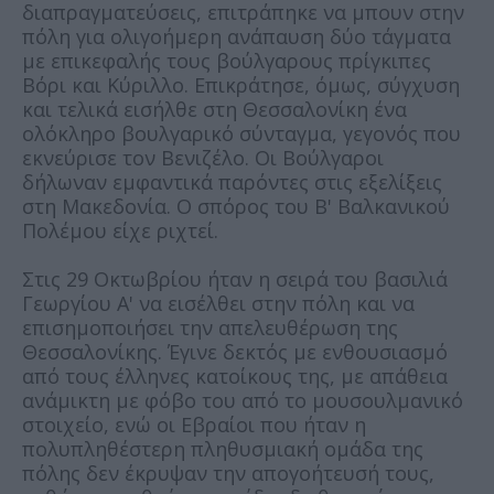
διαπραγματεύσεις, επιτράπηκε να μπουν στην
πόλη για ολιγοήμερη ανάπαυση δύο τάγματα
με επικεφαλής τους βούλγαρους πρίγκιπες
Βόρι και Κύριλλο. Επικράτησε, όμως, σύγχυση
και τελικά εισήλθε στη Θεσσαλονίκη ένα
ολόκληρο βουλγαρικό σύνταγμα, γεγονός που
εκνεύρισε τον Βενιζέλο. Οι Βούλγαροι
δήλωναν εμφαντικά παρόντες στις εξελίξεις
στη Μακεδονία. Ο σπόρος του Β' Βαλκανικού
Πολέμου είχε ριχτεί.
Στις 29 Οκτωβρίου ήταν η σειρά του βασιλιά
Γεωργίου Α' να εισέλθει στην πόλη και να
επισημοποιήσει την απελευθέρωση της
Θεσσαλονίκης. Έγινε δεκτός με ενθουσιασμό
από τους έλληνες κατοίκους της, με απάθεια
ανάμικτη με φόβο του από το μουσουλμανικό
στοιχείο, ενώ οι Εβραίοι που ήταν η
πολυπληθέστερη πληθυσμιακή ομάδα της
πόλης δεν έκρυψαν την απογοήτευσή τους,