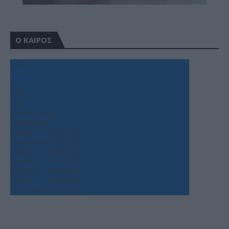
Ο ΚΑΙΡΟΣ
+
34
°
C
+
36°
+
25°
Θεσσαλονίκη
Πέμπτη, 06
Τετάρτη
+
36°
+
25°
Παρασκευή
+
33°
+
27°
Σάββατο
+
38°
+
25°
Κυριακή
+
39°
+
27°
Δευτέρα
+
33°
+
26°
Τρίτη
+
33°
+
24°
Πρόγνωση για 7 μέρες