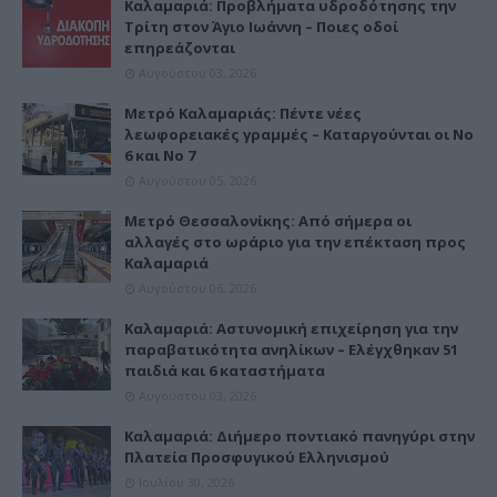
Καλαμαριά: Προβλήματα υδροδότησης την
Τρίτη στον Άγιο Ιωάννη – Ποιες οδοί
επηρεάζονται
Αυγούστου 03, 2026
Μετρό Καλαμαριάς: Πέντε νέες
λεωφορειακές γραμμές – Καταργούνται οι Νο
6 και Νο 7
Αυγούστου 05, 2026
Μετρό Θεσσαλονίκης: Από σήμερα οι
αλλαγές στο ωράριο για την επέκταση προς
Καλαμαριά
Αυγούστου 06, 2026
Καλαμαριά: Αστυνομική επιχείρηση για την
παραβατικότητα ανηλίκων – Ελέγχθηκαν 51
παιδιά και 6 καταστήματα
Αυγούστου 03, 2026
Καλαμαριά: Διήμερο ποντιακό πανηγύρι στην
Πλατεία Προσφυγικού Ελληνισμού
Ιουλίου 30, 2026