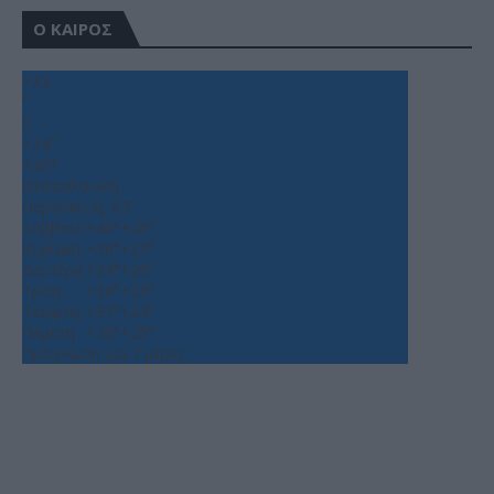
Ο ΚΑΙΡΟΣ
+
32
°
C
+
34°
+
26°
Θεσσαλονίκη
Παρασκευή, 07
Σάββατο
+
40°
+
28°
Κυριακή
+
36°
+
27°
Δευτέρα
+
34°
+
26°
Τρίτη
+
36°
+
25°
Τετάρτη
+
37°
+
24°
Πέμπτη
+
36°
+
25°
Πρόγνωση για 7 μέρες