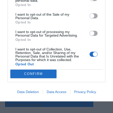
personal data.
Opted In
I want to opt-out of the Sale of my
Personal Data.
Opted In
Ο ΚΑΙΡΟΣ
I want to opt-out of processing my
Personal Data for Targeted Advertising.
Opted In
+
33
°
I want to opt-out of Collection, Use,
C
Retention, Sale, and/or Sharing of my
Personal Data that Is Unrelated with the
+
34°
Purposes for which it was collected.
+
25°
Opted Out
Θεσσαλονίκη
Πέμπτη, 06
CONFIRM
Παρασκευή
+
35°
+
27°
Σάββατο
+
39°
+
27°
Κυριακή
+
37°
+
27°
Δευτέρα
+
34°
+
26°
Data Deletion
Data Access
Privacy Policy
Τρίτη
+
35°
+
25°
Τετάρτη
+
36°
+
24°
Πρόγνωση για 7 μέρες