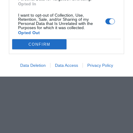
Opted In
+
25°
Θεσσαλονίκη
I want to opt-out of Collection, Use,
Πέμπτη, 06
Retention, Sale, and/or Sharing of my
Παρασκευή
+
37°
+
26°
Personal Data that Is Unrelated with the
Purposes for which it was collected.
Σάββατο
+
37°
+
25°
Opted Out
Κυριακή
+
38°
+
27°
Δευτέρα
+
34°
+
26°
CONFIRM
Τρίτη
+
36°
+
24°
Τετάρτη
+
36°
+
24°
Πρόγνωση για 7 μέρες
Data Deletion
Data Access
Privacy Policy