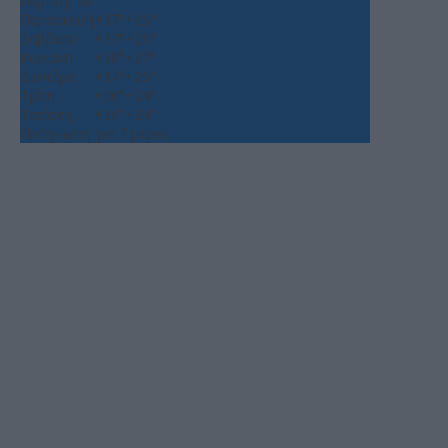
Πέμπτη, 06
Παρασκευή
+
37°
+
26°
Σάββατο
+
37°
+
25°
Κυριακή
+
38°
+
27°
Δευτέρα
+
34°
+
26°
Τρίτη
+
36°
+
24°
Τετάρτη
+
36°
+
24°
Πρόγνωση για 7 μέρες