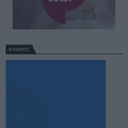
Ο ΚΑΙΡΟΣ
+
36
°
C
+
37°
+
25°
Θεσσαλονίκη
Σάββατο, 08
Κυριακή
+
38°
+
28°
Δευτέρα
+
34°
+
25°
Τρίτη
+
36°
+
26°
Τετάρτη
+
38°
+
26°
Πέμπτη
+
34°
+
26°
Παρασκευή
+
31°
+
24°