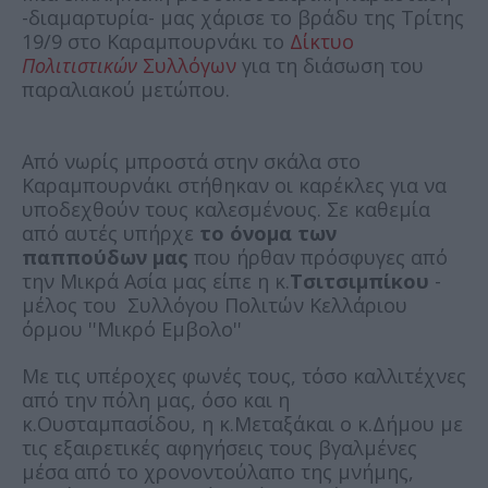
-διαμαρτυρία- μας χάρισε το βράδυ της Τρίτης
19/9 στο Καραμπουρνάκι το
Δίκτυο
Πολιτιστικών
Συλλόγων
για τη διάσωση του
παραλιακού μετώπου.
Από νωρίς μπροστά στην σκάλα στο
Καραμπουρνάκι στήθηκαν οι καρέκλες για να
υποδεχθούν τους καλεσμένους. Σε καθεμία
από αυτές υπήρχε
το όνομα των
παππούδων μας
που ήρθαν πρόσφυγες από
την Μικρά Ασία μας είπε η κ.
Τσιτσιμπίκου
-
μέλος του Συλλόγου Πολιτών Κελλάριου
όρμου ''Μικρό Εμβολο''
Με τις υπέροχες φωνές τους, τόσο καλλιτέχνες
από την πόλη μας, όσο και η
κ.Ουσταμπασίδου, η
κ.Μεταξάκαι ο κ.Δήμου με
τις
εξαιρετικές αφηγήσεις τους βγαλμένες
μέσα από το χρονοντούλαπο της μνήμης,