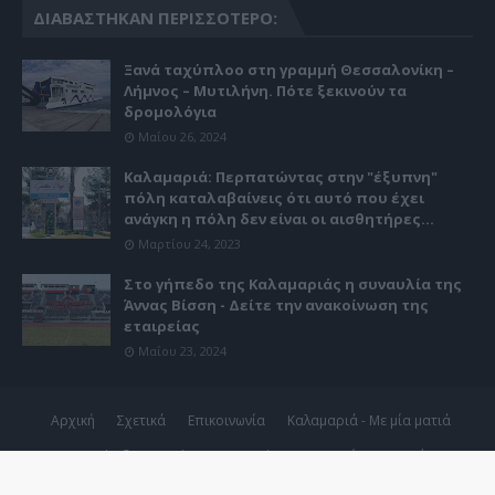
ΔΙΑΒΆΣΤΗΚΑΝ ΠΕΡΙΣΣΌΤΕΡΟ:
Ξανά ταχύπλοο στη γραμμή Θεσσαλονίκη –
Λήμνος – Μυτιλήνη. Πότε ξεκινούν τα
δρομολόγια
Μαΐου 26, 2024
Καλαμαριά: Περπατώντας στην "έξυπνη"
πόλη καταλαβαίνεις ότι αυτό που έχει
ανάγκη η πόλη δεν είναι οι αισθητήρες...
Μαρτίου 24, 2023
Στο γήπεδο της Καλαμαριάς η συναυλία της
Άννας Βίσση - Δείτε την ανακοίνωση της
εταιρείας
Μαΐου 23, 2024
Αρχική
Σχετικά
Επικοινωνία
Καλαμαριά - Με μία ματιά
Copyright ©
2026
Kalamaria24.gr | 24ωρη ενημέρωση για ό,τι
συμβαίνει στη Καλαμαριά