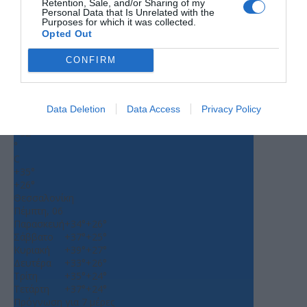
Retention, Sale, and/or Sharing of my
Personal Data that Is Unrelated with the
Purposes for which it was collected.
Opted Out
CONFIRM
Ο ΚΑΙΡΟΣ
Data Deletion
Data Access
Privacy Policy
+
32
°
C
+
35°
+
26°
Θεσσαλονίκη
Πέμπτη, 06
Παρασκευή
+
34°
+
26°
Σάββατο
+
37°
+
25°
Κυριακή
+
39°
+
27°
Δευτέρα
+
33°
+
26°
Τρίτη
+
35°
+
24°
Τετάρτη
+
37°
+
24°
Πρόγνωση για 7 μέρες