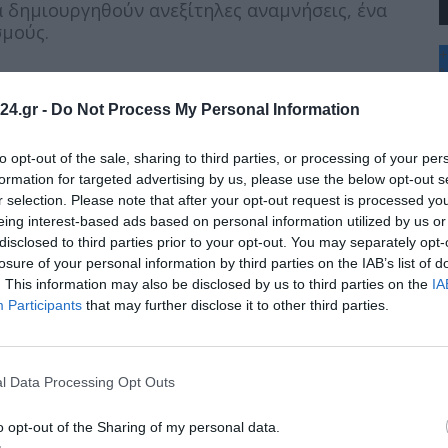
θα δημιουργηθούν ανεξίτηλες αναμνήσεις, ένα
σμούς.
+
°
C
24.gr -
Do Not Process My Personal Information
+
+
ια αγαπημένη δραστηριότητα με θετικό
Θ
to opt-out of the sale, sharing to third parties, or processing of your per
 προς τις επί μέρους δραστηριότητες,
Σ
formation for targeted advertising by us, please use the below opt-out s
ατοι στη φύση (44%), το μαγείρεμα στη φωτιά
Κ
r selection. Please note that after your opt-out request is processed y
ς σκηνής (32%).
Δ
eing interest-based ads based on personal information utilized by us or
Τ
disclosed to third parties prior to your opt-out. You may separately opt-
Τ
η και οι εμπειρίες που αποκομίζουν τα παιδιά
Π
losure of your personal information by third parties on the IAB’s list of
ισχύουν τις δεξιότητες επίλυσης προβλημάτων
Π
. This information may also be disclosed by us to third parties on the
IA
την ανθεκτικότητά τους (54%).
Π
Participants
that may further disclose it to other third parties.
στοι από τη θετική επίδραση της φύσης,
 έδειξαν ότι μπορούν να συγκεντρώνονται
 οικογένεια όταν βρίσκονται στην ύπαιθρο
l Data Processing Opt Outs
αι πιο χαλαροί και χωρίς έγνοιες σε τέτοια
o opt-out of the Sharing of my personal data.