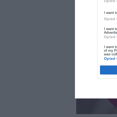
Opted 
I want t
Opted 
I want 
Advertis
Opted 
I want t
of my P
was col
Opted 