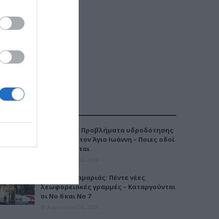
ΔΗΜΟΦΙΛΕΣΤΕΡΑ
Καλαμαριά: Προβλήματα υδροδότησης
την Τρίτη στον Άγιο Ιωάννη – Ποιες οδοί
επηρεάζονται
Αυγούστου 03, 2026
Μετρό Καλαμαριάς: Πέντε νέες
λεωφορειακές γραμμές – Καταργούνται
οι Νο 6 και Νο 7
Αυγούστου 05, 2026