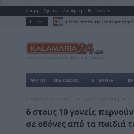
\
Αρχική
Σχετικά
Διαφήμιση
Επικοινωνία
Νέα ταυτότητα: Ποιες υπηρεσίες πρέ
TICKER
ΑΡΧΙΚΗ
ΕΚΔΗΛΩΣΕΙΣ
ΔΗΜΟΤΙΚΑ
ΠΕΡ
Αρχική σελίδα
ΠΑΙΔΙ
6 στους 10 γονείς περνούν περισσότε
6 στους 10 γονείς περνού
σε οθόνες από τα παιδιά τ