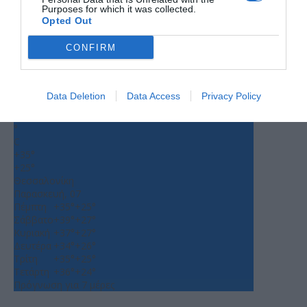
Purposes for which it was collected.
Opted Out
CONFIRM
Ο ΚΑΙΡΟΣ
Data Deletion
Data Access
Privacy Policy
+
33
°
C
+
35°
+
25°
Θεσσαλονίκη
Παρασκευή, 07
Πέμπτη
+
35°
+
25°
Σάββατο
+
39°
+
27°
Κυριακή
+
37°
+
27°
Δευτέρα
+
34°
+
26°
Τρίτη
+
35°
+
25°
Τετάρτη
+
36°
+
24°
Πρόγνωση για 7 μέρες