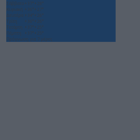
Σάββατο
+
37°
+
28°
Κυριακή
+
36°
+
27°
Δευτέρα
+
34°
+
26°
Τρίτη
+
36°
+
26°
Τετάρτη
+
37°
+
25°
Πέμπτη
+
37°
+
25°
Πρόγνωση για 7 μέρες