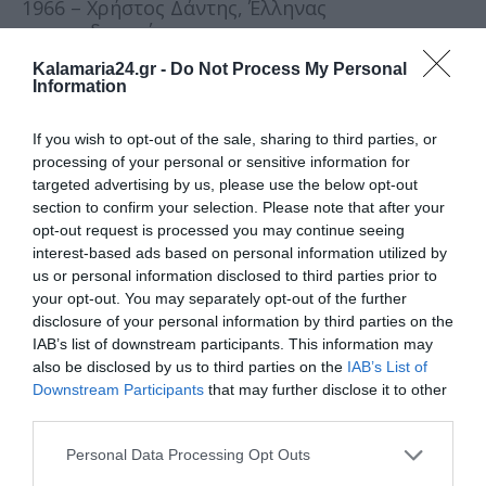
1966 – Χρήστος Δάντης, Έλληνας
τραγουδοποιός
Kalamaria24.gr -
Do Not Process My Personal
1968 – Τζιμ Καβίζελ, Αμερικανός ηθοποιός
Information
1973 – Όλγα Βασδέκη, Ελληνίδα αθλήτρια
If you wish to opt-out of the sale, sharing to third parties, or
processing of your personal or sensitive information for
1976 – Μίχαελ Μπάλακ, Γερμανός
targeted advertising by us, please use the below opt-out
ποδοσφαιριστής
section to confirm your selection. Please note that after your
opt-out request is processed you may continue seeing
1979 – Τάαβι Ρούιβας, Εσθονός πολιτικός
interest-based ads based on personal information utilized by
us or personal information disclosed to third parties prior to
1980 – Πάτρικ Φρισάχερ, Αυστριακός οδηγός
your opt-out. You may separately opt-out of the further
αγώνων
disclosure of your personal information by third parties on the
IAB’s list of downstream participants. This information may
1981 – Σερένα Ουίλιαμς, Αμερικανίδα
also be disclosed by us to third parties on the
IAB’s List of
τενίστρια
Downstream Participants
that may further disclose it to other
third parties.
1984 – Χριστίνα Αθανασοπούλου, Ελληνίδα
Personal Data Processing Opt Outs
πυγμάχος