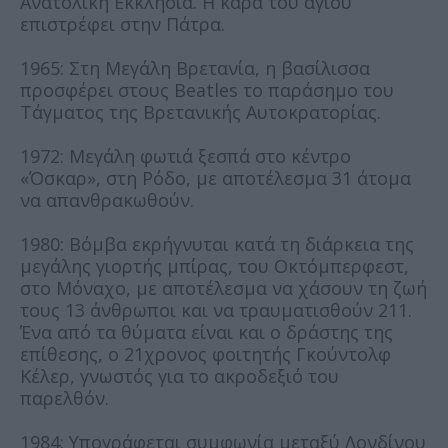
Ανατολική Εκκλησία. Η κάρα του αγίου
επιστρέφει στην Πάτρα.
1965: Στη Μεγάλη Βρετανία, η βασίλισσα
προσφέρει στους Beatles το παράσημο του
Τάγματος της Βρετανικής Αυτοκρατορίας.
1972: Μεγάλη φωτιά ξεσπά στο κέντρο
«Όσκαρ», στη Ρόδο, με αποτέλεσμα 31 άτομα
να απανθρακωθούν.
1980: Βόμβα εκρήγνυται κατά τη διάρκεια της
μεγάλης γιορτής μπίρας, του Οκτόμπερφεστ,
στο Μόναχο, με αποτέλεσμα να χάσουν τη ζωή
τους 13 άνθρωποι και να τραυματισθούν 211.
Ένα από τα θύματα είναι και ο δράστης της
επίθεσης, ο 21χρονος φοιτητής Γκούντολφ
Κέλερ, γνωστός για το ακροδεξιό του
παρελθόν.
1984: Υπογράφεται συμφωνία μεταξύ Λονδίνου