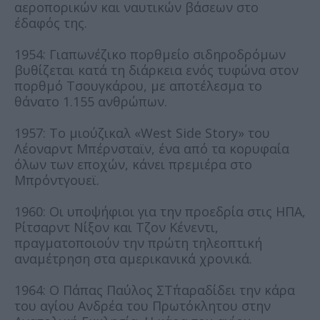
αεροπορικών και ναυτικών βάσεων στο
έδαφός της.
1954: Γιαπωνέζικο πορθμείο σιδηροδρόμων
βυθίζεται κατά τη διάρκεια ενός τυφώνα στον
πορθμό Τσουγκάρου, με αποτέλεσμα το
θάνατο 1.155 ανθρώπων.
1957: Το μιούζικαλ «West Side Story» του
Λέοναρντ Μπέρνσταϊν, ένα από τα κορυφαία
όλων των εποχών, κάνει πρεμιέρα στο
Μπρόντγουεϊ.
1960: Οι υποψήφιοι για την προεδρία στις ΗΠΑ,
Ρίτσαρντ Νίξον και Τζον Κένεντι,
πραγματοποιούν την πρώτη τηλεοπτική
αναμέτρηση στα αμερικανικά χρονικά.
1964: Ο Πάπας Παύλος ΣΤ΄παραδίδει την κάρα
του αγίου Ανδρέα του Πρωτόκλητου στην