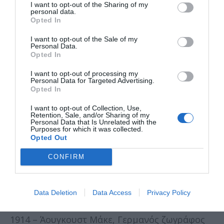
I want to opt-out of the Sharing of my
1984 – Τόρε Σούλερμαν, Γερμανός ηθοποιός
personal data.
Opted In
1985 – Ματιέ Τοτά (M. Pokora), Γάλλος
I want to opt-out of the Sale of my
τραγουδιστής
Personal Data.
Opted In
1988 – Γιάννης Ποιμενίδης, Έλληνας ηθοποιός
I want to opt-out of processing my
Personal Data for Targeted Advertising.
Θάνατοι
Opted In
1023 – Γοδεφρείδος Β’, δούκας της Κάτω
I want to opt-out of Collection, Use,
Retention, Sale, and/or Sharing of my
Λωρραίνης
Personal Data that Is Unrelated with the
Purposes for which it was collected.
Opted Out
1290 – Μαργαρίτα της Νορβηγίας, βασίλισσα
της Σκωτίας
CONFIRM
1902 – Λίβαϊ Στρος, Γερμανός επιχειρηματίας
Data Deletion
Data Access
Privacy Policy
1904 – Λευκάδιος Χερν, Έλληνας συγγραφέας
1914 – Άουγκουστ Μάκε, Γερμανός ζωγράφος