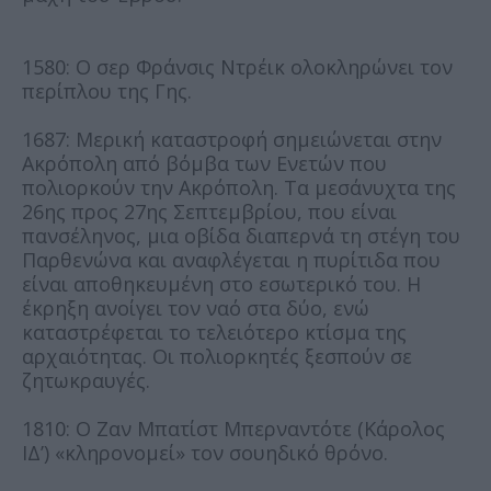
1580: O σερ Φράνσις Ντρέικ ολοκληρώνει τον
περίπλου της Γης.
1687: Μερική καταστροφή σημειώνεται στην
Ακρόπολη από βόμβα των Ενετών που
πολιορκούν την Ακρόπολη. Τα μεσάνυχτα της
26ης προς 27ης Σεπτεμβρίου, που είναι
πανσέληνος, μια οβίδα διαπερνά τη στέγη του
Παρθενώνα και αναφλέγεται η πυρίτιδα που
είναι αποθηκευμένη στο εσωτερικό του. Η
έκρηξη ανοίγει τον ναό στα δύο, ενώ
καταστρέφεται το τελειότερο κτίσμα της
αρχαιότητας. Οι πολιορκητές ξεσπούν σε
ζητωκραυγές.
1810: Ο Ζαν Μπατίστ Μπερναντότε (Κάρολος
ΙΔ’) «κληρονομεί» τον σουηδικό θρόνο.