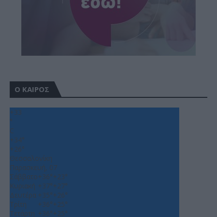
Ο ΚΑΙΡΟΣ
+
33
°
C
+
34°
+
26°
Θεσσαλονίκη
Παρασκευή, 07
Σάββατο
+
36°
+
23°
Κυριακή
+
37°
+
27°
Δευτέρα
+
35°
+
26°
Τρίτη
+
36°
+
25°
Τετάρτη
+
36°
+
25°