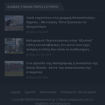
ΔΙΑΒΆΣΤΗΚΑΝ ΠΕΡΙΣΣΌΤΕΡΟ:
Ξανά ταχύπλοο στη γραμμή Θεσσαλονίκη –
Λήμνος – Μυτιλήνη. Πότε ξεκινούν τα
δρομολόγια
Μαΐου 26, 2024
Καλαμαριά: Περπατώντας στην "έξυπνη"
πόλη καταλαβαίνεις ότι αυτό που έχει
ανάγκη η πόλη δεν είναι οι αισθητήρες...
Μαρτίου 24, 2023
Στο γήπεδο της Καλαμαριάς η συναυλία της
Άννας Βίσση - Δείτε την ανακοίνωση της
εταιρείας
Μαΐου 23, 2024
Αρχική
Σχετικά
Επικοινωνία
Καλαμαριά - Με μία ματιά
Copyright ©
2026
Kalamaria24.gr | 24ωρη ενημέρωση για ό,τι
συμβαίνει στη Καλαμαριά