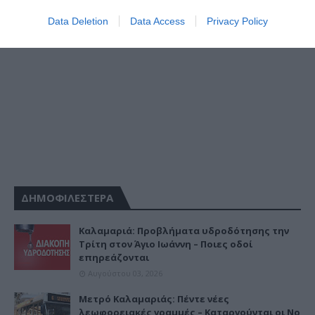
Data Deletion
Data Access
Privacy Policy
ΔΗΜΟΦΙΛΕΣΤΕΡΑ
Καλαμαριά: Προβλήματα υδροδότησης την
Τρίτη στον Άγιο Ιωάννη – Ποιες οδοί
επηρεάζονται
Αυγούστου 03, 2026
Μετρό Καλαμαριάς: Πέντε νέες
λεωφορειακές γραμμές – Καταργούνται οι Νο