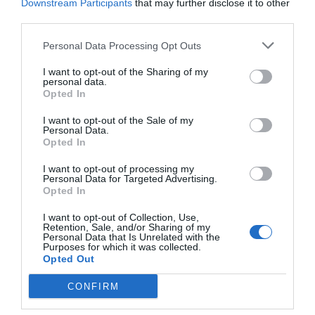
+
34°
Downstream Participants
that may further disclose it to other
+
26°
third parties.
Θεσσαλονίκη
Παρασκευή, 07
Personal Data Processing Opt Outs
Σάββατο
+
40°
+
28°
Κυριακή
+
36°
+
27°
I want to opt-out of the Sharing of my
personal data.
Δευτέρα
+
35°
+
26°
Opted In
Τρίτη
+
36°
+
25°
Τετάρτη
+
37°
+
24°
I want to opt-out of the Sale of my
Πέμπτη
+
36°
+
25°
Personal Data.
Πρόγνωση για 7 μέρες
Opted In
I want to opt-out of processing my
Personal Data for Targeted Advertising.
Opted In
I want to opt-out of Collection, Use,
Retention, Sale, and/or Sharing of my
Personal Data that Is Unrelated with the
Purposes for which it was collected.
Opted Out
CONFIRM