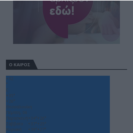
Ο ΚΑΙΡΟΣ
+
32
°
C
+
35°
+
26°
Θεσσαλονίκη
Πέμπτη, 06
Παρασκευή
+
34°
+
26°
Σάββατο
+
37°
+
25°
Κυριακή
+
39°
+
27°