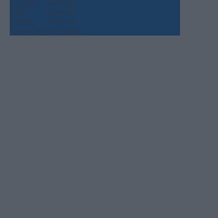
Δευτέρα
+
33°
+
26°
Τρίτη
+
35°
+
24°
Τετάρτη
+
37°
+
24°
Πρόγνωση για 7 μέρες