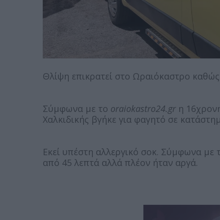
Θλίψη επικρατεί στο Ωραιόκαστρο καθώς 
Σύμφωνα με το
oraiokastro24.gr
η 16χρον
Χαλκιδικής βγήκε για φαγητό σε κατάστημ
Εκεί υπέστη αλλεργικό σοκ. Σύμφωνα με 
από 45 λεπτά αλλά πλέον ήταν αργά.
Για τα αίτια του θανάτου της θα διενεργηθεί νεκροψία-νεκροτ
Παρασκευή 14 Ιουλίου στο Ωραιόκαστρο.