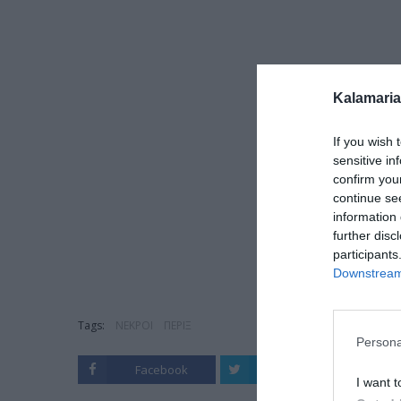
Kalamaria
If you wish 
sensitive in
confirm you
continue se
information 
further disc
participants
Downstream 
Tags:
ΝΕΚΡΟΙ
ΠΕΡΙΞ
Persona
Facebook
Twitter
I want t