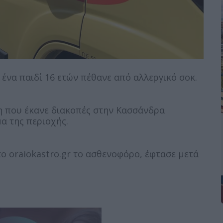
ένα παιδί 16 ετών πέθανε από αλλεργικό σοκ.
η που έκανε διακοπές στην Κασσάνδρα
α της περιοχής.
το oraiokastro.gr το ασθενοφόρο, έφτασε μετά
ομή, ενώ η κηδεία της άτυχης κοπέλας θα γίνει αύριο