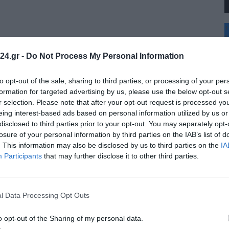
+
°
C
24.gr -
Do Not Process My Personal Information
+
+
Θ
to opt-out of the sale, sharing to third parties, or processing of your per
Κ
formation for targeted advertising by us, please use the below opt-out s
Δ
r selection. Please note that after your opt-out request is processed y
Τ
eing interest-based ads based on personal information utilized by us or
Τ
disclosed to third parties prior to your opt-out. You may separately opt-
Π
Π
losure of your personal information by third parties on the IAB’s list of
Σ
. This information may also be disclosed by us to third parties on the
IA
Π
Participants
that may further disclose it to other third parties.
l Data Processing Opt Outs
o opt-out of the Sharing of my personal data.