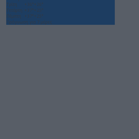
Τρίτη
+
36°
+
26°
Τετάρτη
+
37°
+
25°
Πέμπτη
+
37°
+
25°
Πρόγνωση για 7 μέρες