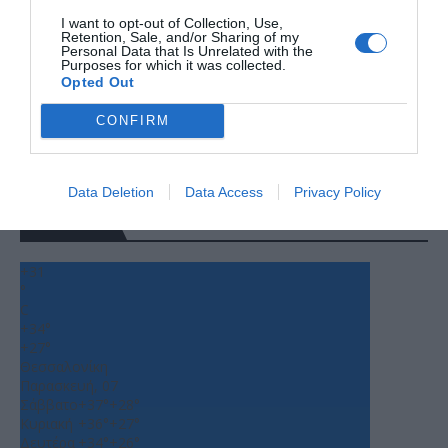
I want to opt-out of Collection, Use,
Retention, Sale, and/or Sharing of my
Personal Data that Is Unrelated with the
Purposes for which it was collected.
Opted Out
CONFIRM
Data Deletion
Data Access
Privacy Policy
Ο ΚΑΙΡΟΣ
+
31
°
C
+
34°
+
27°
Θεσσαλονίκη
Παρασκευή, 07
Σάββατο
+
37°
+
28°
Κυριακή
+
36°
+
27°
Δευτέρα
+
34°
+
26°