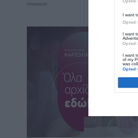
Opted 
Newsbeast
I want t
Opted 
I want 
Advertis
Opted 
I want t
of my P
was col
Opted 