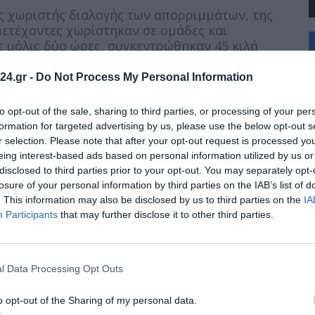
ς χωριστής διαλογής των απορριμμάτων, της
μετέχοντες χωρίστηκαν σε ομάδες και
+
ε μόλις δύο ώρες, συγκεντρώθηκαν 45 κιλά
°
ι άλλα μη-ανακυκλώσιμα υλικά) τα οποία
C
ραμμένα σε τεχνολογία block chain, προς ορθή
24.gr -
Do Not Process My Personal Information
+
+
Θ
to opt-out of the sale, sharing to third parties, or processing of your per
Π
ιτουργούμε υπεύθυνα προς το περιβάλλον και με
formation for targeted advertising by us, please use the below opt-out s
Σ
αποτύπωμα. Σε αυτό το πλαίσιο, ο σχεδιασμός και
r selection. Please note that after your opt-out request is processed y
Κ
νεργοποίησης του προσωπικού αποτελούν
eing interest-based ads based on personal information utilized by us or
Δ
ας»,
δήλωσε η κα Ιωάννα Δέμου, Αναπληρώτρια
disclosed to third parties prior to your opt-out. You may separately opt-
Τ
.
Τ
losure of your personal information by third parties on the IAB’s list of
Π
. This information may also be disclosed by us to third parties on the
IA
Π
ν, με τη φυσική τους παρουσία, ο Αντιδήμαρχος
Participants
that may further disclose it to other third parties.
ι ο Αντιδήμαρχος Βάρης-Βούλας-Βουλιαγμένης,
ζήτησαν με τους εθελοντές, αφενός τα
ία πιο αποτελεσματική διαχείριση αποβλήτων,
l Data Processing Opt Outs
λίας αυτής.
o opt-out of the Sharing of my personal data.