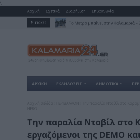
\
Αρχική
Σχετικά
Διαφήμιση
Επικοινωνία
Το Μετρό μπαίνει στην Καλαμαριά – Ξε
TICKER
ΑΡΧΙΚΗ
ΕΚΔΗΛΩΣΕΙΣ
ΔΗΜΟΤΙΚΑ
ΠΕΡ
Αρχική σελίδα
ΠΕΡΙΒΑΛΛΟΝ
Την παραλία Ντοβίλ στο Καραμ
HERO
Την παραλία Ντοβίλ στο 
εργαζόμενοι της DEMO κα