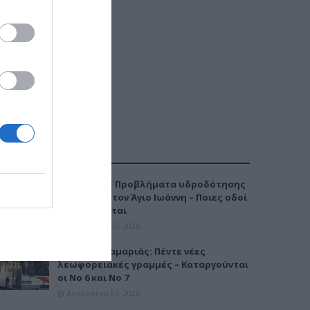
ΔΗΜΟΦΙΛΕΣΤΕΡΑ
Καλαμαριά: Προβλήματα υδροδότησης
την Τρίτη στον Άγιο Ιωάννη – Ποιες οδοί
επηρεάζονται
Αυγούστου 03, 2026
Μετρό Καλαμαριάς: Πέντε νέες
λεωφορειακές γραμμές – Καταργούνται
οι Νο 6 και Νο 7
Αυγούστου 05, 2026