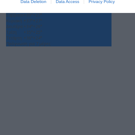
Data Deletion
Data Access
Privacy Policy
Παρασκευή, 07
Πέμπτη
+
35°
+
25°
Σάββατο
+
39°
+
27°
Κυριακή
+
37°
+
27°
Δευτέρα
+
34°
+
26°
Τρίτη
+
35°
+
25°
Τετάρτη
+
36°
+
24°
Πρόγνωση για 7 μέρες