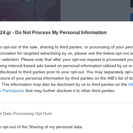
+
°
C
24.gr -
Do Not Process My Personal Information
+
+
Θ
to opt-out of the sale, sharing to third parties, or processing of your per
Π
formation for targeted advertising by us, please use the below opt-out s
Π
r selection. Please note that after your opt-out request is processed y
Σ
eing interest-based ads based on personal information utilized by us or
Κ
disclosed to third parties prior to your opt-out. You may separately opt-
Δ
Τ
losure of your personal information by third parties on the IAB’s list of
Τ
. This information may also be disclosed by us to third parties on the
IA
Π
Participants
that may further disclose it to other third parties.
l Data Processing Opt Outs
o opt-out of the Sharing of my personal data.