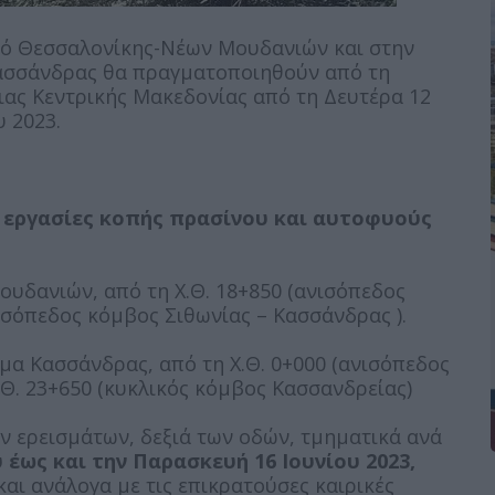
δό Θεσσαλονίκης-Νέων Μουδανιών και στην
ασσάνδρας θα πραγματοποιηθούν από τη
ιας Κεντρικής Μακεδονίας από τη Δευτέρα 12
υ 2023.
 εργασίες κοπής πρασίνου και αυτοφυούς
υδανιών, από τη Χ.Θ. 18+850 (ανισόπεδος
νισόπεδος κόμβος Σιθωνίας – Κασσάνδρας ).
α Κασσάνδρας, από τη Χ.Θ. 0+000 (ανισόπεδος
.Θ. 23+650 (κυκλικός κόμβος Κασσανδρείας)
ν ερεισμάτων, δεξιά των οδών, τμηματικά ανά
 έως και την Παρασκευή 16 Ιουνίου 2023,
και ανάλογα με τις επικρατούσες καιρικές