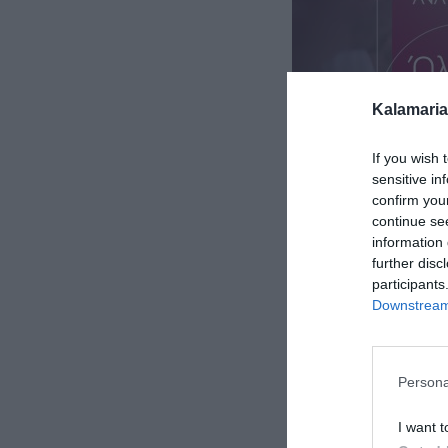
Kalamaria
If you wish 
sensitive in
confirm you
continue se
information 
further disc
participants
Downstream 
Persona
I want t