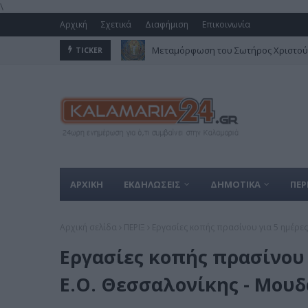
\
Αρχική
Σχετικά
Διαφήμιση
Επικοινωνία
Μεταμόρφωση του Σωτήρος Χριστού 
TICKER
Στον Δήμο Καλαμαριάς το πολύτιμο 
ΑΡΧΙΚΗ
ΕΚΔΗΛΩΣΕΙΣ
ΔΗΜΟΤΙΚΑ
ΠΕΡ
Αρχική σελίδα
ΠΕΡΙΞ
Εργασίες κοπής πρασίνου για 5 ημέρες
Εργασίες κοπής πρασίνου 
Ε.Ο. Θεσσαλονίκης - Μου