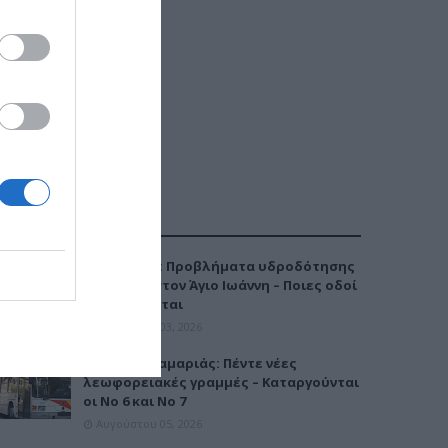
ΔΗΜΟΦΙΛΕΣΤΕΡΑ
Καλαμαριά: Προβλήματα υδροδότησης
την Τρίτη στον Άγιο Ιωάννη – Ποιες οδοί
επηρεάζονται
Αυγούστου 03, 2026
Μετρό Καλαμαριάς: Πέντε νέες
λεωφορειακές γραμμές – Καταργούνται
οι Νο 6 και Νο 7
Αυγούστου 05, 2026