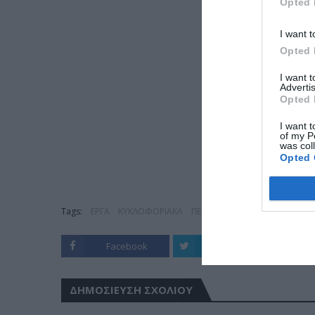
Opted 
I want t
Opted 
I want 
Advertis
Opted 
I want t
of my P
was col
Opted 
Tags:
ΕΡΓΑ
ΚΥΚΛΟΦΟΡΙΑΚΑ
ΠΕΡΙΞ
Facebook
Twitter
ΔΗΜΟΣΊΕΥΣΗ ΣΧΟΛΊΟΥ