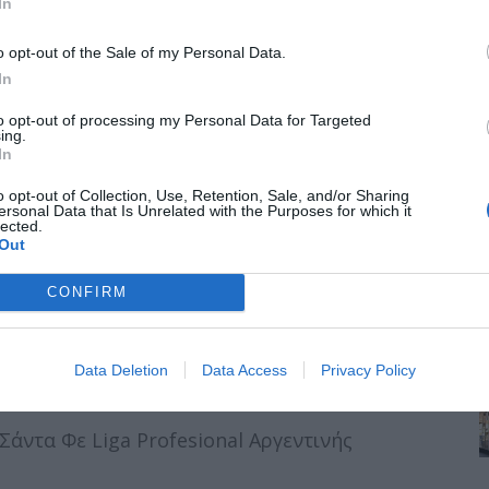
In
άζ - Κλαμπ Μπριζ Βελγικό πρωτάθλημα
o opt-out of the Sale of my Personal Data.
α La Liga
In
to opt-out of processing my Personal Data for Targeted
ing.
άνο La Liga
In
o opt-out of Collection, Use, Retention, Sale, and/or Sharing
ersonal Data that Is Unrelated with the Purposes for which it
βίλλη La Liga
lected.
Out
κο Μαδρίτης La Liga
CONFIRM
θλέτικ Μπιλμπάο La Liga
Data Deletion
Data Access
Privacy Policy
Σάντα Φε Liga Profesional Αργεντινής