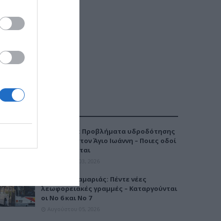
ΔΗΜΟΦΙΛΕΣΤΕΡΑ
Καλαμαριά: Προβλήματα υδροδότησης
την Τρίτη στον Άγιο Ιωάννη – Ποιες οδοί
επηρεάζονται
Αυγούστου 03, 2026
Μετρό Καλαμαριάς: Πέντε νέες
λεωφορειακές γραμμές – Καταργούνται
οι Νο 6 και Νο 7
Αυγούστου 05, 2026