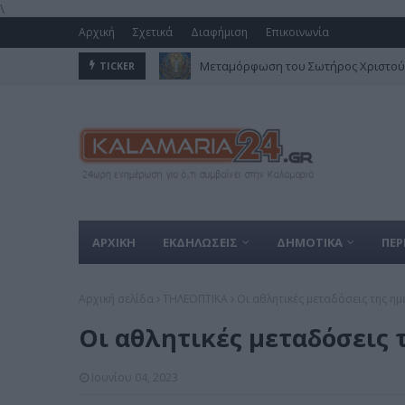
\
Αρχική
Σχετικά
Διαφήμιση
Επικοινωνία
Μεταμόρφωση του Σωτήρος Χριστού 
TICKER
Στον Δήμο Καλαμαριάς το πολύτιμο 
ΑΡΧΙΚΗ
ΕΚΔΗΛΩΣΕΙΣ
ΔΗΜΟΤΙΚΑ
ΠΕΡ
Αρχική σελίδα
ΤΗΛΕΟΠΤΙΚΑ
Οι αθλητικές μεταδόσεις της ημέ
Οι αθλητικές μεταδόσεις τ
Ιουνίου 04, 2023