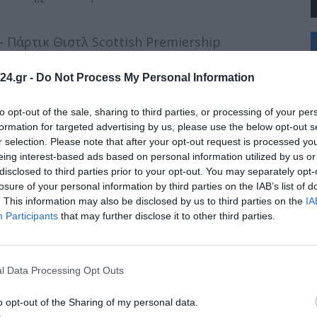
+
 Πάρτικ Θιστλ Scottish Premiership
°
C
24.gr -
Do Not Process My Personal Information
+
cs Continental Tour Gold 2023 FBK Games
+
Θ
to opt-out of the sale, sharing to third parties, or processing of your per
Π
formation for targeted advertising by us, please use the below opt-out s
Π
Σεμπαστιάν Όφνερ Γαλλικό Οπεν Τένις
r selection. Please note that after your opt-out request is processed y
Σ
eing interest-based ads based on personal information utilized by us or
Κ
disclosed to third parties prior to your opt-out. You may separately opt-
Δ
ς Super League 2
Τ
losure of your personal information by third parties on the IAB’s list of
Τ
. This information may also be disclosed by us to third parties on the
IA
Π
Participants
that may further disclose it to other third parties.
πντόρια Serie A
l Data Processing Opt Outs
 Βελγικό πρωτάθλημα
o opt-out of the Sharing of my personal data.