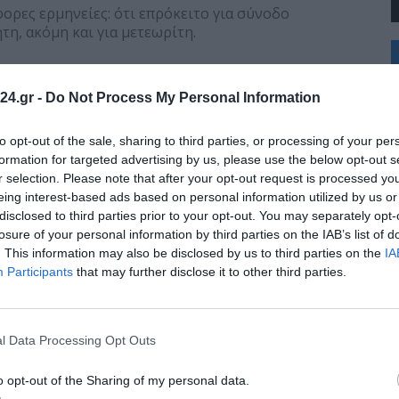
ορες ερμηνείες: ότι επρόκειτο για σύνοδο
τη, ακόμη και για μετεωρίτη.
+
°
C
ιστικές τις ερμηνείες αυτές.
24.gr -
Do Not Process My Personal Information
+
+
Θ
to opt-out of the sale, sharing to third parties, or processing of your per
 για τους Χριστιανούς δεν είναι τόσο η φύση του
Κ
formation for targeted advertising by us, please use the below opt-out s
 έλευσης του Μεσσία, που εκπληρώνει τις προφητείες
Δ
r selection. Please note that after your opt-out request is processed y
 λυτρώσει τους ανθρώπους από τις αμαρτίες τους.
Τ
eing interest-based ads based on personal information utilized by us or
Τ
disclosed to third parties prior to your opt-out. You may separately opt-
Π
Π
losure of your personal information by third parties on the IAB’s list of
στικά πηγές για τη γέννηση του Ιησού περιέχονται
Σ
. This information may also be disclosed by us to third parties on the
IA
 είναι και οι μόνοι από τους τέσσερεις Ευαγγελιστές
Π
Participants
that may further disclose it to other third parties.
στού.
μβρίου έλαβε καθολική μορφή στα μέσα του 4ου
ολή.
l Data Processing Opt Outs
o opt-out of the Sharing of my personal data.
ις 6 Ιανουαρίου μαζί με τη Βάπτιση κατά την εορτή