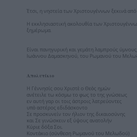
Έτσι, η νηστεία των Χριστουγέννων ξεκινά από
Η εκκλησιαστική ακολουθία των Χριστουγέννων
ξημέρωμα.
Είναι πανηγυρική και γεμάτη λαμπρούς ύμνου
Ιωάννου Δαμασκηνού, του Ρωμανού του Μελωδ
Απολυτίκιο
Η Γέννησίς σου Χριστὲ ο Θεὸς ημών
ανέτειλε τω κόσμω το φως το της γνώσεως
εν αυτή γαρ οι τοις άστροις λατρεύοντες
υπὸ αστέρος εδιδάσκοντο
Σε προσκυνείν τον ήλιον της δικαιοσύνης
και Σε γινώσκειν εξ ύψους ανατολήν
Κύριε δόξα Σοι.
Κοντάκιο (σύνθεση Ρωμανού του Μελωδού)