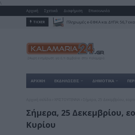
\
Αρχική
Σχετικά
Διαφήμιση
Επικοινωνία
Πληρωμές e-ΕΦΚΑ και ΔΥΠΑ: 56,7 εκα
TICKER
ΑΡΧΙΚΗ
ΕΚΔΗΛΩΣΕΙΣ
ΔΗΜΟΤΙΚΑ
ΠΕΡ
Αρχική σελίδα
ΧΡΙΣΤΟΥΓΕΝΝΑ
Σήμερα, 25 Δεκεμβρίου, εορτ
Σήμερα, 25 Δεκεμβρίου, ε
Κυρίου