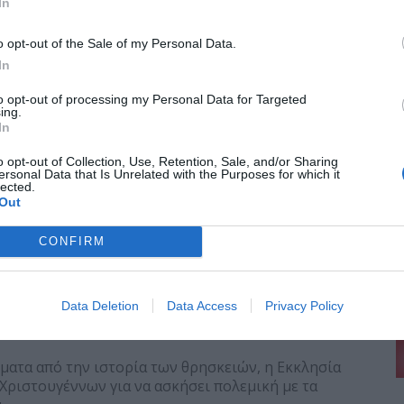
In
o opt-out of the Sale of my Personal Data.
και διατήρησε την παλαιότερη παράδοση, την οποία
In
 το παλαιό ημερολόγιο (Ιουλιανό).
to opt-out of processing my Personal Data for Targeted
ing.
In
ως αργία με τον Ιουστινιάνειο Κώδικα (529/534).
o opt-out of Collection, Use, Retention, Sale, and/or Sharing
ersonal Data that Is Unrelated with the Purposes for which it
 η ακριβής ημερομηνία της γέννησης του Ιησού, η
lected.
ρτασμού των Χριστουγέννων θα πρέπει να συνδέεται,
Out
χειμερινού ηλιοστασίου (Βρουμάλια) από τους
 και των γενεθλίων του Μίθρα, του ανίκητου Ήλιου
CONFIRM
εί επί αυτοκράτορα Αυρηλιανού το 275μ.Χ.
Data Deletion
Data Access
Privacy Policy
ια (17-23 Δεκεμβρίου), όπου επικρατούσε κλίμα
ματα από την ιστορία των θρησκειών, η Εκκλησία
Χριστουγέννων για να ασκήσει πολεμική με τα