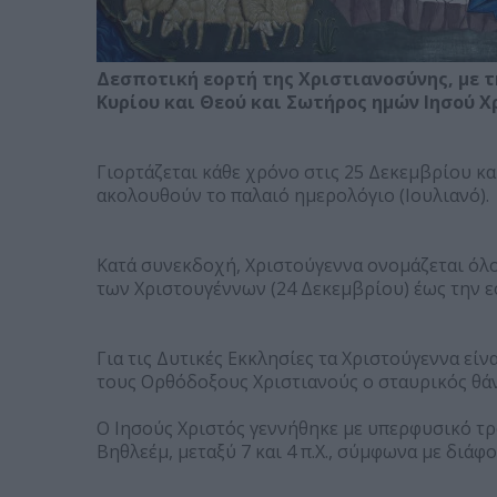
Δεσποτική εορτή της Χριστιανοσύνης, με τ
Κυρίου και Θεού και Σωτήρος ημών Ιησού Χ
Γιορτάζεται κάθε χρόνο στις 25 Δεκεμβρίου κα
ακολουθούν το παλαιό ημερολόγιο (Ιουλιανό).
Κατά συνεκδοχή, Χριστούγεννα ονομάζεται όλ
των Χριστουγέννων (24 Δεκεμβρίου) έως την εο
Για τις Δυτικές Εκκλησίες τα Χριστούγεννα είν
τους Ορθόδοξους Χριστιανούς ο σταυρικός θάν
Ο Ιησούς Χριστός γεννήθηκε με υπερφυσικό τρ
Βηθλεέμ, μεταξύ 7 και 4 π.Χ., σύμφωνα με διά