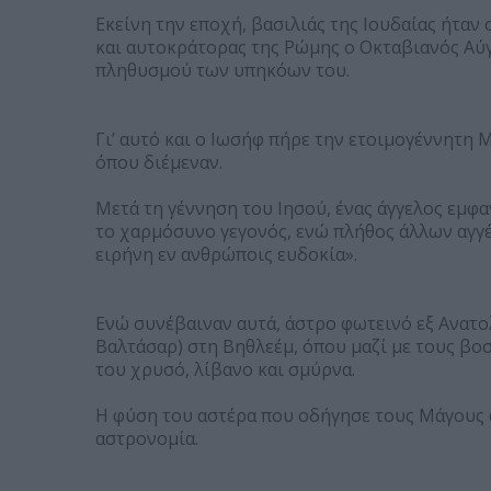
Εκείνη την εποχή, βασιλιάς της Ιουδαίας ήταν
και αυτοκράτορας της Ρώμης ο Οκταβιανός Αύγ
πληθυσμού των υπηκόων του.
Γι’ αυτό και ο Ιωσήφ πήρε την ετοιμογέννητη 
όπου διέμεναν.
Μετά τη γέννηση του Ιησού, ένας άγγελος εμφα
το χαρμόσυνο γεγονός, ενώ πλήθος άλλων αγγέ
ειρήνη εν ανθρώποις ευδοκία».
Ενώ συνέβαιναν αυτά, άστρο φωτεινό εξ Ανατο
Βαλτάσαρ) στη Βηθλεέμ, όπου μαζί με τους β
του χρυσό, λίβανο και σμύρνα.
Η φύση του αστέρα που οδήγησε τους Μάγους α
αστρονομία.