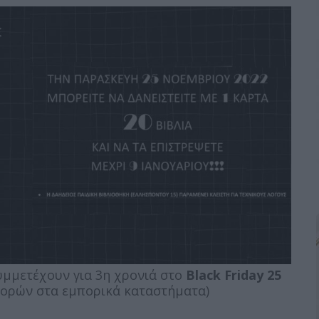
μμετέχουν για 3η χρονιά στο
Black Friday 25
ορών στα εμπορικά καταστήματα)