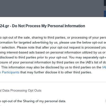
+
°
C
24.gr -
Do Not Process My Personal Information
+
+
Θ
to opt-out of the sale, sharing to third parties, or processing of your per
Π
formation for targeted advertising by us, please use the below opt-out s
Π
r selection. Please note that after your opt-out request is processed y
Σ
eing interest-based ads based on personal information utilized by us or
Κ
disclosed to third parties prior to your opt-out. You may separately opt-
Δ
Τ
losure of your personal information by third parties on the IAB’s list of
Τ
. This information may also be disclosed by us to third parties on the
IA
Π
Participants
that may further disclose it to other third parties.
l Data Processing Opt Outs
o opt-out of the Sharing of my personal data.