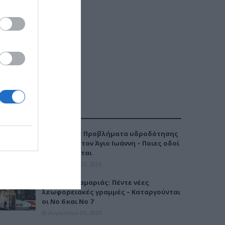
ΔΗΜΟΦΙΛΕΣΤΕΡΑ
Καλαμαριά: Προβλήματα υδροδότησης
την Τρίτη στον Άγιο Ιωάννη – Ποιες οδοί
επηρεάζονται
Αυγούστου 03, 2026
Μετρό Καλαμαριάς: Πέντε νέες
λεωφορειακές γραμμές – Καταργούνται
οι Νο 6 και Νο 7
Αυγούστου 05, 2026