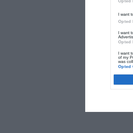
Opted 
I want t
Opted 
I want 
Advertis
Opted 
I want t
of my P
was col
Opted 