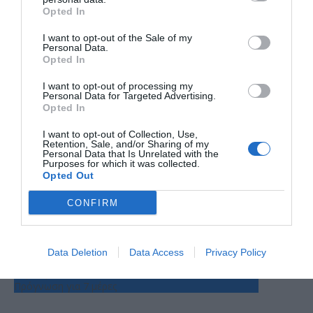
Opted In
I want to opt-out of the Sale of my
Personal Data.
Opted In
Ο ΚΑΙΡΟΣ
I want to opt-out of processing my
Personal Data for Targeted Advertising.
Opted In
+
31
°
I want to opt-out of Collection, Use,
C
Retention, Sale, and/or Sharing of my
+
34°
Personal Data that Is Unrelated with the
Purposes for which it was collected.
+
27°
Opted Out
Θεσσαλονίκη
Παρασκευή, 07
CONFIRM
Σάββατο
+
37°
+
28°
Κυριακή
+
36°
+
27°
Δευτέρα
+
34°
+
26°
Τρίτη
+
36°
+
26°
Data Deletion
Data Access
Privacy Policy
Τετάρτη
+
37°
+
25°
Πέμπτη
+
37°
+
25°
Πρόγνωση για 7 μέρες