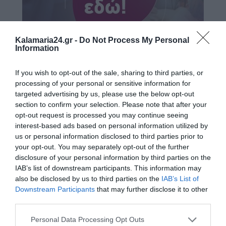
Kalamaria24.gr -
Do Not Process My Personal
Information
If you wish to opt-out of the sale, sharing to third parties, or
processing of your personal or sensitive information for
targeted advertising by us, please use the below opt-out
Ο ΚΑΙΡΟΣ
section to confirm your selection. Please note that after your
opt-out request is processed you may continue seeing
+
32
interest-based ads based on personal information utilized by
°
us or personal information disclosed to third parties prior to
C
your opt-out. You may separately opt-out of the further
+
33°
disclosure of your personal information by third parties on the
+
25°
IAB’s list of downstream participants. This information may
Θεσσαλονίκη
also be disclosed by us to third parties on the
IAB’s List of
Δευτέρα, 10
Τρίτη
+
34°
+
25°
Downstream Participants
that may further disclose it to other
Τετάρτη
+
38°
+
25°
third parties.
Πέμπτη
+
36°
+
25°
Παρασκευή
+
31°
+
24°
Personal Data Processing Opt Outs