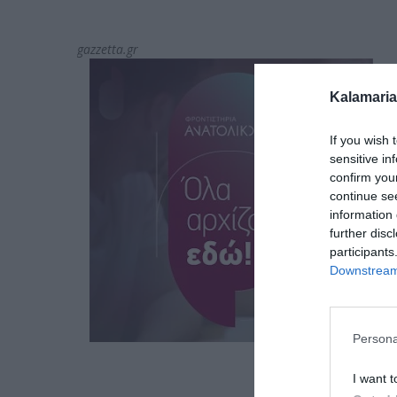
gazzetta.gr
Kalamaria
If you wish 
sensitive in
confirm you
continue se
information 
further disc
participants
Downstream 
Persona
I want t