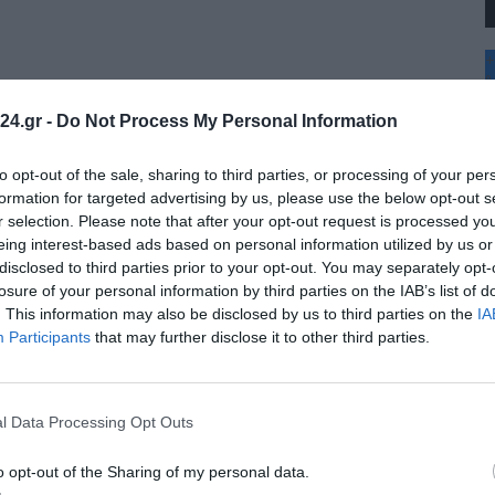
+
°
C
24.gr -
Do Not Process My Personal Information
+
+
Θ
to opt-out of the sale, sharing to third parties, or processing of your per
Σ
formation for targeted advertising by us, please use the below opt-out s
Κ
r selection. Please note that after your opt-out request is processed y
Δ
eing interest-based ads based on personal information utilized by us or
Τ
disclosed to third parties prior to your opt-out. You may separately opt-
Τ
Π
losure of your personal information by third parties on the IAB’s list of
Π
. This information may also be disclosed by us to third parties on the
IA
Π
Participants
that may further disclose it to other third parties.
l Data Processing Opt Outs
o opt-out of the Sharing of my personal data.