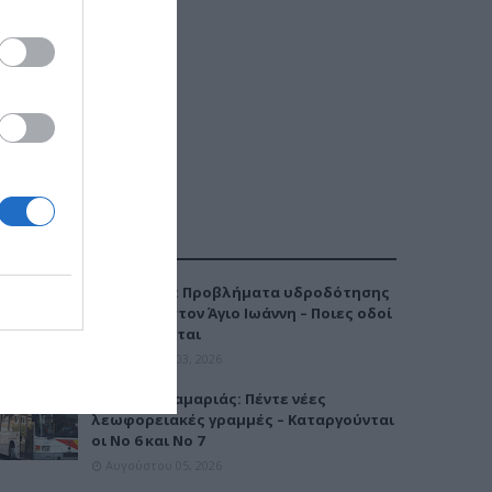
ΔΗΜΟΦΙΛΕΣΤΕΡΑ
Καλαμαριά: Προβλήματα υδροδότησης
την Τρίτη στον Άγιο Ιωάννη – Ποιες οδοί
επηρεάζονται
Αυγούστου 03, 2026
Μετρό Καλαμαριάς: Πέντε νέες
λεωφορειακές γραμμές – Καταργούνται
οι Νο 6 και Νο 7
Αυγούστου 05, 2026