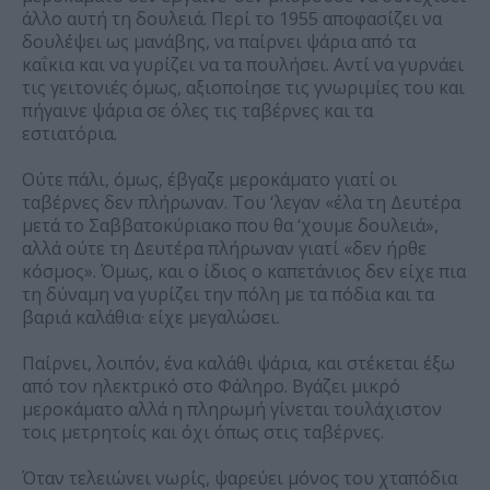
άλλο αυτή τη δουλειά. Περί το 1955 αποφασίζει να
δουλέψει ως μανάβης, να παίρνει ψάρια από τα
καΐκια και να γυρίζει να τα πουλήσει. Αντί να γυρνάει
τις γειτονιές όμως, αξιοποίησε τις γνωριμίες του και
πήγαινε ψάρια σε όλες τις ταβέρνες και τα
εστιατόρια.
Ούτε πάλι, όμως, έβγαζε μεροκάματο γιατί οι
ταβέρνες δεν πλήρωναν. Του ‘λεγαν «έλα τη Δευτέρα
μετά το Σαββατοκύριακο που θα ‘χουμε δουλειά»,
αλλά ούτε τη Δευτέρα πλήρωναν γιατί «δεν ήρθε
κόσμος». Όμως, και ο ίδιος ο καπετάνιος δεν είχε πια
τη δύναμη να γυρίζει την πόλη με τα πόδια και τα
βαριά καλάθια· είχε μεγαλώσει.
Παίρνει, λοιπόν, ένα καλάθι ψάρια, και στέκεται έξω
από τον ηλεκτρικό στο Φάληρο. Βγάζει μικρό
μεροκάματο αλλά η πληρωμή γίνεται τουλάχιστον
τοις μετρητοίς και όχι όπως στις ταβέρνες.
Όταν τελειώνει νωρίς, ψαρεύει μόνος του χταπόδια