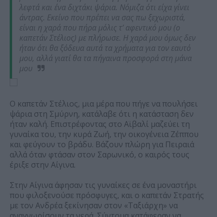
λεφτά και ένα διχτάκι ψάρια. Νόμιζα ότι είχα γίνει
άντρας. Εκείνο που πρέπει να σας πω ξεχωριστά,
είναι η χαρά που πήρα μόλις τ’ αφεντικό μου (ο
καπετάν Στέλιος) με πλήρωσε. Η χαρά μου όμως δεν
ήταν ότι θα ξόδευα αυτά τα χρήματα για τον εαυτό
μου, αλλά γιατί θα τα πήγαινα προσφορά στη μάνα
μου
Ο καπετάν Στέλιος, μια μέρα που πήγε να πουλήσει
ψάρια στη Σμύρνη, κατάλαβε ότι η κατάσταση δεν
ήταν καλή. Επιστρέφοντας στο Αϊβαλί μαζεύει τη
γυναίκα του, την κυρά Ζωή, την οικογένεια Ζέππου
και φεύγουν το βράδυ. Βάζουν πλώρη για Πειραιά
αλλά όταν φτάσαν στον Σαρωνικό, ο καιρός τους
έριξε στην Αίγινα.
Στην Αίγινα άφησαν τις γυναίκες σε ένα μοναστήρι
που φιλοξενούσε πρόσφυγες, και ο καπετάν Στρατής
με τον Ανδρέα ξεκίνησαν στον «Ταξιάρχη» να
αναγνωρίσουν τα νερά. Σύντομα κατάφεραν να