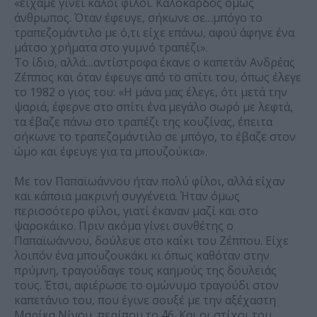
«είχαμε γίνει καλοί φίλοι. Καλόκαρδος όμως
άνθρωπος. Όταν έφευγε, σήκωνε σε…μπόγο το
τραπεζομάντιλο με ό,τι είχε επάνω, αφού άφηνε ένα
μάτσο χρήματα στο γυμνό τραπέζι».
Το ίδιο, αλλά…αντίστροφα έκανε ο καπετάν Ανδρέας
Ζέππος και όταν έφευγε από το σπίτι του, όπως έλεγε
το 1982 ο γιος του: «Η μάνα μας έλεγε, ότι μετά την
ψαριά, έφερνε στο σπίτι ένα μεγάλο σωρό με λεφτά,
τα έβαζε πάνω στο τραπέζι της κουζίνας, έπειτα
σήκωνε το τραπεζομάντιλο σε μπόγο, το έβαζε στον
ώμο και έφευγε για τα μπουζούκια».
Με τον Παπαϊωάννου ήταν πολύ φίλοι, αλλά είχαν
και κάποια μακρινή συγγένεια. Ήταν όμως
περισσότερο φίλοι, γιατί έκαναν μαζί και στο
ψαροκάικο. Πριν ακόμα γίνει συνθέτης ο
Παπαϊωάννου, δούλευε στο καΐκι του Ζέππου. Είχε
λοιπόν ένα μπουζουκάκι κι όπως καθόταν στην
πρύμνη, τραγούδαγε τους καημούς της δουλειάς
τους. Έτσι, αφιέρωσε το ομώνυμο τραγούδι στον
καπετάνιο του, που έγινε σουξέ με την αξέχαστη
Μαρίκα Νίνου, περίπου το ΄46. Και οι στίχοι του