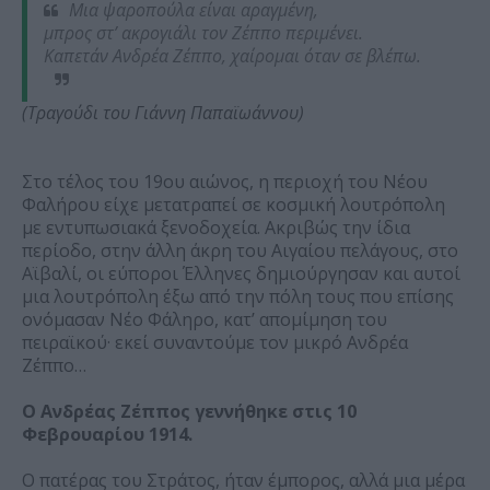
Μια ψαροπούλα είναι αραγμένη,
μπρος στ’ ακρογιάλι τον Ζέππο περιμένει.
Καπετάν Ανδρέα Ζέππο, χαίρομαι όταν σε βλέπω.
(Τραγούδι του Γιάννη Παπαϊωάννου)
Στο τέλος του 19ου αιώνος, η περιοχή του Νέου
Φαλήρου είχε μετατραπεί σε κοσμική λουτρόπολη
με εντυπωσιακά ξενοδοχεία. Ακριβώς την ίδια
περίοδο, στην άλλη άκρη του Αιγαίου πελάγους, στο
Αϊβαλί, οι εύποροι Έλληνες δημιούργησαν και αυτοί
μια λουτρόπολη έξω από την πόλη τους που επίσης
ονόμασαν Νέο Φάληρο, κατ’ απομίμηση του
πειραϊκού· εκεί συναντούμε τον μικρό Ανδρέα
Ζέππο…
Ο Ανδρέας Ζέππος γεννήθηκε στις 10
Φεβρουαρίου 1914.
Ο πατέρας του Στράτος, ήταν έμπορος, αλλά μια μέρα