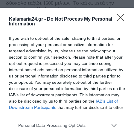
δύσκολο ταξίδι 1500 μιλίων. Το καΐκι, μετά την
εκπομπή, κατέληξε σε έναν από τους συγγενείς της
οικογένειας Περατικού και άραξε σε έναν μόλο του
Kalamaria24.gr -
Do Not Process My Personal
πανέμορφου νησιού της Αντιπάρου.
Information
If you wish to opt-out of the sale, sharing to third parties, or
processing of your personal or sensitive information for
targeted advertising by us, please use the below opt-out
section to confirm your selection. Please note that after your
opt-out request is processed you may continue seeing
interest-based ads based on personal information utilized by
us or personal information disclosed to third parties prior to
your opt-out. You may separately opt-out of the further
disclosure of your personal information by third parties on the
IAB’s list of downstream participants. This information may
also be disclosed by us to third parties on the
IAB’s List of
Downstream Participants
that may further disclose it to other
third parties.
Personal Data Processing Opt Outs