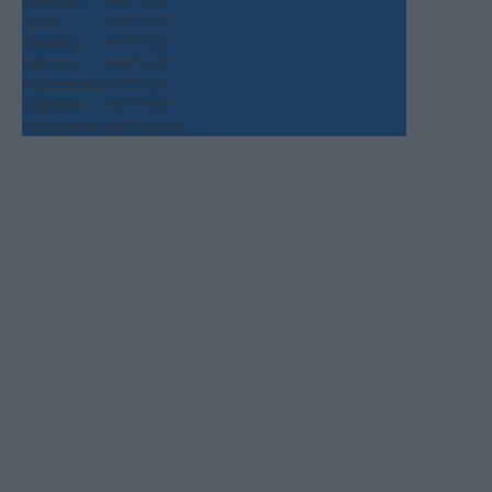
Δευτέρα
+
33°
+
26°
Τρίτη
+
36°
+
25°
Τετάρτη
+
37°
+
26°
Πέμπτη
+
36°
+
26°
Παρασκευή
+
32°
+
25°
Σάββατο
+
31°
+
23°
Πρόγνωση για 7 μέρες