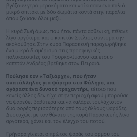
βγάζουν γερό μεροκάματο και νοίκιασαν ένα παλιό
μικρό σπιτάκι με δύο δωμάτια κοντά στην παραλία
όπου ζούσαν όλοι μαζί.
Η κυρά Ζωή όμως, που ήταν πάντα ασθενική, πέθανε
λίγο αργότερα, και ο καπετάν Στέλιος σύντομα την
ακολούθησε. Στην κυρά Παρασκευή παραχωρήθηκε
ένα μικρό διαμέρισμα στις προσφυγικές
πολυκατοικίες του Τουρκολίμανου και έτσι ο
καπετάν Ανδρέας βρέθηκε στον Πειραιά.
Πούλησε τον «Ταξιάρχη», που ήταν
ακατάλληλος για ψάρεμα στο Φάληρο, και
αγόρασε ένα δυνατό τρεχαντήρι
, τέτοιο που
κανείς άλλος δεν είχε στην περιοχή αφού μπορούσε
να ψαρεύει βαθύτερα και να καλάρει τουλάχιστον
δύο φορές περισσότερες από τους άλλους ψαράδες.
Δυστυχώς, με τον θάνατο της κυρά Παρασκευής λίγο
αργότερα, χάνει και τον έλεγχο του ποτού.
Γρήγορα γίνεται ο πρώτος ψαράς του όρμου του