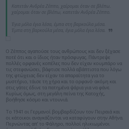
Καπετάν Ανδρέα Ζέππο, χαίρομαι όταν σε βλέπω.
χαίρομαι όταν σε βλέπω, καπετάν Ανδρέα Ζέππο.
Έγια μόλα έγια λέσα, έμπα στη βαρκούλα μέσα.
Έμπα στη βαρκούλα μέσα, έγια μόλα έγια λέσα.
Ο Ζέππος αγαπούσε τους ανθρώπους και δεν ξέχασε
ποτέ ότι και ο ίδιος ήταν πρόσφυγας. Πάντρεψε
πολλές ορφανές κοπέλες που δεν είχαν κουμπάρο να
τις στεφανώσει, βάφτισε πολλά αβάπτιστα που λόγω
της φτώχειας δεν είχαν τα απαραίτητα για το
μυστήριο, τάισε τη χήρα και το ορφανό· ακόμη και
στις γάτες έδινε τα πατημένα ψάρια για να φάνε.
Κυρίως όμως, στη μεγάλη πείνα της Κατοχής,
βοήθησε κόσμο και ντουνιά.
Το 1941 οι Γερμανοί βομβαρδίζουν τον Πειραιά και
οι κάτοικοι αναγκάζονται να καταφύγουν στην Αθήνα.
Περνώντας απ’ το Φάληρο, πολλοί ηλικιωμένοι