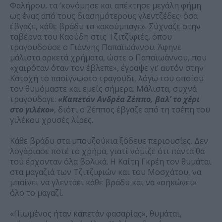
Φαλήρου, τα ‘κονόμησε και απέκτησε μεγάλη φήμη
ως ένας από τους διασημότερους γλεντζέδες· όσα
έβγαζε, κάθε βράδυ τα «ακούμπαγε». Σύχναζε στην
ταβέρνα του Καούδη στις Τζιτζιφιές, όπου
τραγουδούσε ο Γιάννης Παπαϊωάννου. Άφηνε
μάλιστα αρκετά χρήματα, ώστε ο Παπαϊωάννου, που
«χαιρόταν όταν τον έβλεπε», έγραψε γι’ αυτόν στην
Κατοχή το πασίγνωστο τραγούδι, λόγω του οποίου
τον θυμόμαστε και εμείς σήμερα. Μάλιστα, συχνά
τραγούδαγε:
«Καπετάν Ανδρέα Ζέππο, βαλ’ το χέρι
στο γιλέκο»
, διότι ο Ζέππος έβγαζε από τη τσέπη του
γιλέκου χρυσές λίρες.
Κάθε βράδυ στα μπουζούκια ξόδευε περιουσίες. Δεν
λογάριασε ποτέ το χρήμα, γιατί νόμιζε ότι πάντα θα
του έρχονταν όλα βολικά. Η Καίτη Γκρέη τον θυμάται
στα μαγαζιά των Τζιτζιφιών και του Μοσχάτου, να
μπαίνει να γλεντάει κάθε βράδυ και να «σηκώνει»
όλο το μαγαζί.
«Πιωμένος ήταν καπετάν φασαρίας», θυμάται,