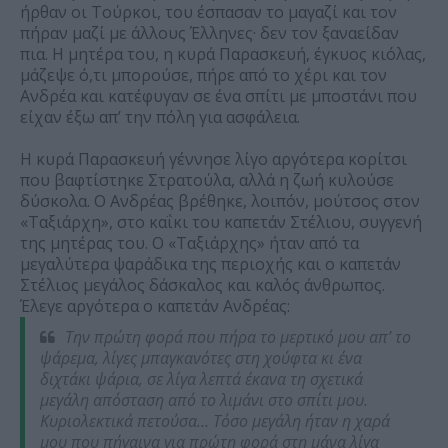
ήρθαν οι Τούρκοι, του έσπασαν το μαγαζί και τον
πήραν μαζί με άλλους Έλληνες· δεν τον ξαναείδαν
πια. Η μητέρα του, η κυρά Παρασκευή, έγκυος κιόλας,
μάζεψε ό,τι μπορούσε, πήρε από το χέρι και τον
Ανδρέα και κατέφυγαν σε ένα σπίτι με μποστάνι που
είχαν έξω απ’ την πόλη για ασφάλεια.
Η κυρά Παρασκευή γέννησε λίγο αργότερα κορίτσι
που βαφτίστηκε Στρατούλα, αλλά η ζωή κυλούσε
δύσκολα. Ο Ανδρέας βρέθηκε, λοιπόν, μούτσος στον
«Ταξιάρχη», στο καΐκι του καπετάν Στέλιου, συγγενή
της μητέρας του. Ο «Ταξιάρχης» ήταν από τα
μεγαλύτερα ψαράδικα της περιοχής και ο καπετάν
Στέλιος μεγάλος δάσκαλος και καλός άνθρωπος.
Έλεγε αργότερα ο καπετάν Ανδρέας:
Την πρώτη φορά που πήρα το μερτικό μου απ’ το
ψάρεμα, λίγες μπαγκανότες στη χούφτα κι ένα
διχτάκι ψάρια, σε λίγα λεπτά έκανα τη σχετικά
μεγάλη απόσταση από το λιμάνι στο σπίτι μου.
Κυριολεκτικά πετούσα… Τόσο μεγάλη ήταν η χαρά
μου που πήγαινα για πρώτη φορά στη μάνα λίγα