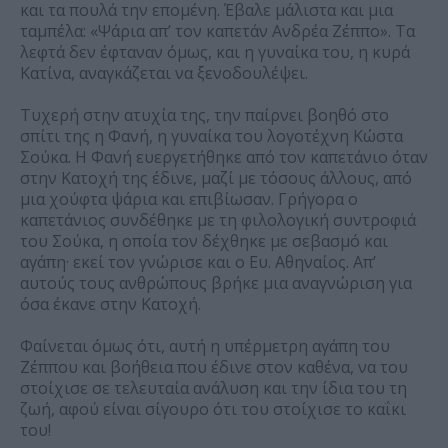
και τα πουλά την επομένη. Έβαλε μάλιστα και μια
ταμπέλα: «Ψάρια απ’ τον καπετάν Ανδρέα Ζέππο». Τα
λεφτά δεν έφταναν όμως, και η γυναίκα του, η κυρά
Κατίνα, αναγκάζεται να ξενοδουλέψει.
Τυχερή στην ατυχία της, την παίρνει βοηθό στο
σπίτι της η Φανή, η γυναίκα του λογοτέχνη Κώστα
Σούκα. Η Φανή ευεργετήθηκε από τον καπετάνιο όταν
στην Κατοχή της έδινε, μαζί με τόσους άλλους, από
μια χούφτα ψάρια και επιβίωσαν. Γρήγορα ο
καπετάνιος συνδέθηκε με τη φιλολογική συντροφιά
του Σούκα, η οποία τον δέχθηκε με σεβασμό και
αγάπη· εκεί τον γνώρισε και ο Ευ. Αθηναίος. Απ’
αυτούς τους ανθρώπους βρήκε μια αναγνώριση για
όσα έκανε στην Κατοχή.
Φαίνεται όμως ότι, αυτή η υπέρμετρη αγάπη του
Ζέππου και βοήθεια που έδινε στον καθένα, να του
στοίχισε σε τελευταία ανάλυση και την ίδια του τη
ζωή, αφού είναι σίγουρο ότι του στοίχισε το καΐκι
του!