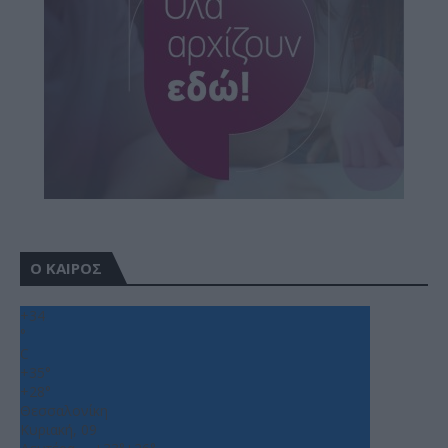
Ο ΚΑΙΡΟΣ
+
34
°
C
+
35°
+
28°
Θεσσαλονίκη
Κυριακή, 09