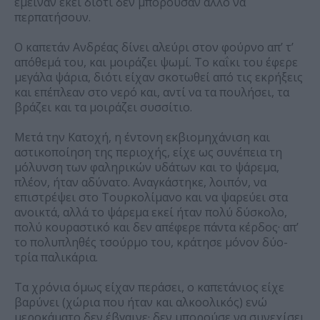
έμειναν εκεί διότι δεν μπορούσαν άλλο να
περπατήσουν.
Ο καπετάν Ανδρέας δίνει αλεύρι στον φούρνο απ’ τ’
απόθεμά του, και μοιράζει ψωμί. Το καΐκι του έφερε
μεγάλα ψάρια, διότι είχαν σκοτωθεί από τις εκρήξεις
και επέπλεαν στο νερό και, αντί να τα πουλήσει, τα
βράζει και τα μοιράζει συσσίτιο.
Μετά την Κατοχή, η έντονη εκβιομηχάνιση και
αστικοποίηση της περιοχής, είχε ως συνέπεια τη
μόλυνση των φαληρικών υδάτων και το ψάρεμα,
πλέον, ήταν αδύνατο. Αναγκάστηκε, λοιπόν, να
επιστρέψει στο Τουρκολίμανο και να ψαρεύει στα
ανοικτά, αλλά το ψάρεμα εκεί ήταν πολύ δύσκολο,
πολύ κουραστικό και δεν απέφερε πάντα κέρδος· απ’
το πολυπληθές τσούρμο του, κράτησε μόνον δύο-
τρία παλικάρια.
Τα χρόνια όμως είχαν περάσει, ο καπετάνιος είχε
βαρύνει (χώρια που ήταν και αλκοολικός) ενώ
μεροκάματο δεν έβγαινε· δεν μπορούσε να συνεχίσει