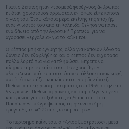
Γιατί ο Ζέππος ήταν «τρομερά φερέγγυος άνθρωπος
κι όταν χρωστούσε αρρώσταινε», όπως είπε κάποτε
ο γιος του. Έτσι, κάποια μέρα εκείνης της εποχής,
ένας γνωστός του από τη Χαλκίδα, θέλησε να πάρει
ένα δάνειο από την Αγροτική Τράπεζα, για να
αγοράσει «εργαλεία» για το καΐκι του.
Ο Ζέππος μπήκε εγγυητής, αλλά για κάποιον λόγο το
δάνειο δεν εξοφλήθηκε και ο Ζέππος δεν είχε τόσα
πολλά λεφτά πια για να πληρώσει. Έπρεπε να
πληρώσει με το καΐκι του… Το έχασε. Έγινε
αλκοολικός από το πιοτό -όταν οι άλλοι έπιναν καφέ,
αυτός έπινε ούζο- και κάποια στιγμή δεν άντεξε…
Πέθανε από κίρρωση του ήπατος στα 1969, σε ηλικία
55 χρονών. Πέθανε άφραγκος και παρά λίγο να γίνει
και έρανος για τα έξοδα της κηδείας του. Τότε, ο
Παπαϊωάννου έγραψε προς τιμήν ένα ακόμη
τραγούδι, το «Ο Ζέππος εκουράστηκε».
Το περίφημο καΐκι του, ο «Άγιος Ευστράτιος», μετά
την τράπεζα, άρχισε να αλλάζει χέρια. Βγήκε σε