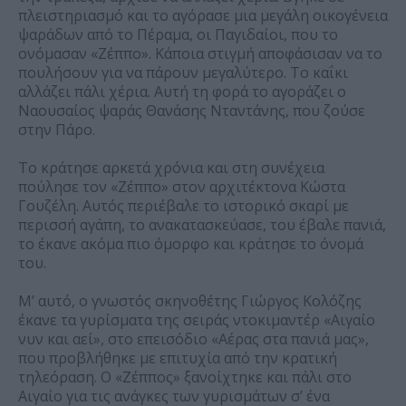
πλειστηριασμό και το αγόρασε μια μεγάλη οικογένεια
ψαράδων από το Πέραμα, οι Παγιδαίοι, που το
ονόμασαν «Ζέππο». Κάποια στιγμή αποφάσισαν να το
πουλήσουν για να πάρουν μεγαλύτερο. Το καΐκι
αλλάζει πάλι χέρια. Αυτή τη φορά το αγοράζει ο
Ναουσαίος ψαράς Θανάσης Νταντάνης, που ζούσε
στην Πάρο.
Το κράτησε αρκετά χρόνια και στη συνέχεια
πούλησε τον «Ζέππο» στον αρχιτέκτονα Κώστα
Γουζέλη. Αυτός περιέβαλε το ιστορικό σκαρί με
περισσή αγάπη, το ανακατασκεύασε, του έβαλε πανιά,
το έκανε ακόμα πιο όμορφο και κράτησε το όνομά
του.
Μ’ αυτό, ο γνωστός σκηνοθέτης Γιώργος Κολόζης
έκανε τα γυρίσματα της σειράς ντοκιμαντέρ «Αιγαίο
νυν και αεί», στο επεισόδιο «Αέρας στα πανιά μας»,
που προβλήθηκε με επιτυχία από την κρατική
τηλεόραση. Ο «Ζέππος» ξανοίχτηκε και πάλι στο
Αιγαίο για τις ανάγκες των γυρισμάτων σ’ ένα