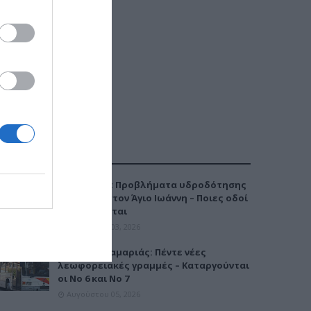
ΔΗΜΟΦΙΛΕΣΤΕΡΑ
Καλαμαριά: Προβλήματα υδροδότησης
την Τρίτη στον Άγιο Ιωάννη – Ποιες οδοί
επηρεάζονται
Αυγούστου 03, 2026
Μετρό Καλαμαριάς: Πέντε νέες
λεωφορειακές γραμμές – Καταργούνται
οι Νο 6 και Νο 7
Αυγούστου 05, 2026