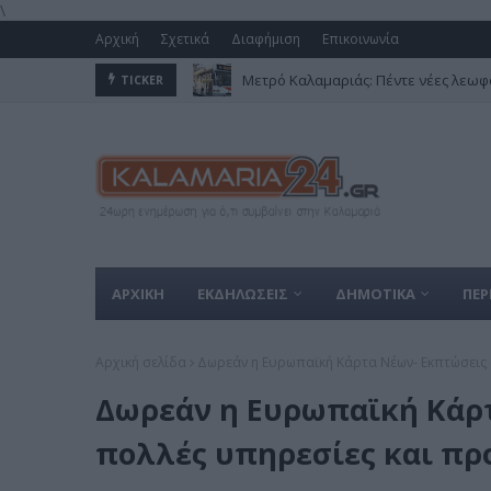
\
Αρχική
Σχετικά
Διαφήμιση
Επικοινωνία
Μετρό Καλαμαριάς: Πέντε νέες λεωφο
TICKER
ΑΡΧΙΚΗ
ΕΚΔΗΛΩΣΕΙΣ
ΔΗΜΟΤΙΚΑ
ΠΕΡ
Αρχική σελίδα
Δωρεάν η Ευρωπαϊκή Κάρτα Νέων- Εκπτώσεις σ
Δωρεάν η Ευρωπαϊκή Κάρτ
πολλές υπηρεσίες και προ