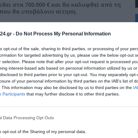
θει στα 700.000 € και θα καλυφθεί από τη
 που θα υποβάλουν αίτηση.
+
°
C
οθέσεων Κωστής Χατζηδάκης δήλωσε:
24.gr -
Do Not Process My Personal Information
+
+
κεντρο των πολιτικών που εφαρμόζουμε. Η
Θ
to opt-out of the sale, sharing to third parties, or processing of your per
υργείου Εργασίας, σε συνδυασμό με την ευρύτερη
Π
formation for targeted advertising by us, please use the below opt-out s
Τ
μείωση της ανεργίας συνολικά και ειδικότερα των
r selection. Please note that after your opt-out request is processed y
Π
ογράμματα κατάρτισης, ενίσχυσης της απασχόλησης
eing interest-based ads based on personal information utilized by us or
Σ
 τα οποία επεκτείνονται με χρηματοδότηση από το
disclosed to third parties prior to your opt-out. You may separately opt-
Κ
ϋπολογισμό. Παράλληλα με την μεταρρύθμιση στις
Δ
losure of your personal information by third parties on the IAB’s list of
 στεγαστική πολιτική και τις δράσεις για τη
Τ
. This information may also be disclosed by us to third parties on the
IA
ς ζωής στηρίζουμε στην πράξη τους νέους και τα
Π
Participants
that may further disclose it to other third parties.
αλεία με τα οποία θα μπορέσουν να πορευτούν στη
ύτερης ζωής για τους νέους!».
l Data Processing Opt Outs
Νίκη Κεραμέως δήλωσε:
o opt-out of the Sharing of my personal data.
ώνου συνεργασίας μεταξύ ΔΥΠΑ και ΙΝΕΔΙΒΙΜ στον