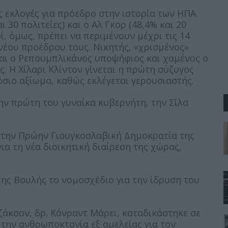
ς εκλογές για πρόεδρο στην ιστορία των ΗΠΑ.
30 πολιτείες) και ο Αλ Γκορ (48,4% και 20
οί, όμως, πρέπει να περιμένουν μέχρι τις 14
νέου προέδρου τους. Νικητής, «χρισμένος»
ται ο Ρεπουμπλικάνος υποψήφιος και χαμένος ο
 Η Χίλαρι Κλίντον γίνεται η πρώτη σύζυγος
ιο αξίωμα, καθώς εκλέγεται γερουσιαστής.
την πρώτη του γυναίκα κυβερνήτη, την Σίλα
στην Πρώην Γιουγκοσλαβική Δημοκρατία της
α τη νέα διοικητική διαίρεση της χώρας,
της Βουλής το νομοσχέδιο για την ίδρυση του
ζάκσον, δρ. Κόνραντ Μάρει, καταδικάστηκε σε
 την ανθρωποκτονία εξ αμελείας για τον