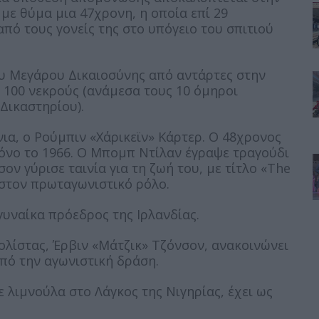
με θύμα μια 47χρονη, η οποία επί 29
πό τους γονείς της στο υπόγειο του σπιτιού
ου Μεγάρου Δικαιοσύνης από αντάρτες στην
 100 νεκρούς (ανάμεσα τους 10 όμηροι
Δικαστηρίου).
νια, ο Ρούμπιν «Χάρικεϊν» Κάρτερ. Ο 48χρονος
φόνο το 1966. Ο Μπομπ Ντίλαν έγραψε τραγούδι
ον γύρισε ταινία για τη ζωή του, με τίτλο «The
 στον πρωταγωνιστικό ρόλο.
γυναίκα πρόεδρος της Ιρλανδίας.
λίστας, Έρβιν «Μάτζικ» Τζόνσον, ανακοινώνει
από την αγωνιστική δράση.
 λιμνούλα στο Λάγκος της Νιγηρίας, έχει ως