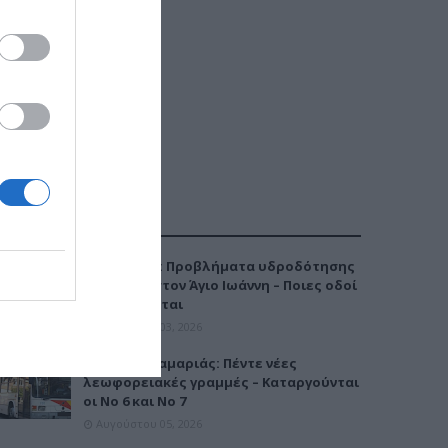
ΔΗΜΟΦΙΛΕΣΤΕΡΑ
Καλαμαριά: Προβλήματα υδροδότησης
την Τρίτη στον Άγιο Ιωάννη – Ποιες οδοί
επηρεάζονται
Αυγούστου 03, 2026
Μετρό Καλαμαριάς: Πέντε νέες
λεωφορειακές γραμμές – Καταργούνται
οι Νο 6 και Νο 7
Αυγούστου 05, 2026