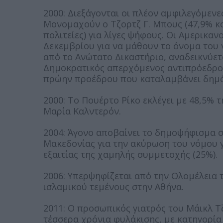
2000: Διεξάγονται οι πλέον αμφιλεγόμενε
Μονομαχούν ο Τζορτζ Γ. Μπους (47,9% και 
πολιτείες) για λίγες ψήφους. Οι Αμερικαν
Δεκεμβρίου για να μάθουν το όνομα του 
από το Ανώτατο Δικαστήριο, αναδεικνύε
Δημοκρατικός απερχόμενος αντιπρόεδρος.
πρώην προέδρου που καταλαμβάνει δημόσ
2000: Το Πουέρτο Ρίκο εκλέγει με 48,5% 
Μαρία Καλντερόν.
2004: Άγονο αποβαίνει το δημοψήφισμα 
Μακεδονίας για την ακύρωση του νόμου γι
εξαιτίας της χαμηλής συμμετοχής (25%).
2006: Υπερψηφίζεται από την Ολομέλεια 
ισλαμικού τεμένους στην Αθήνα.
2011: O προσωπικός γιατρός του Μάικλ Τ
τέσσερα χρόνια φυλάκισης, με κατηγορία