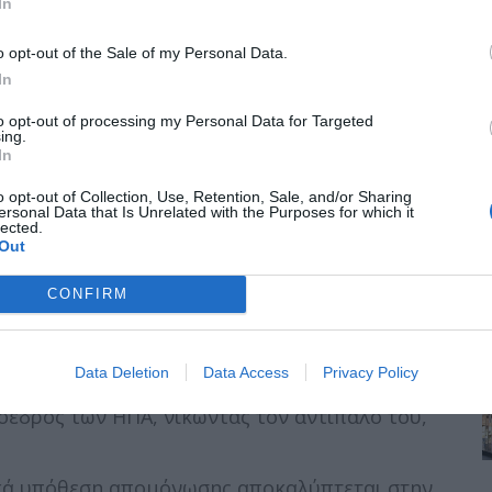
In
 μεγαλύτερο μέρος του Καρπενησίου.
o opt-out of the Sale of my Personal Data.
In
όεδρος των ΗΠΑ για τέταρτη φορά.
to opt-out of processing my Personal Data for Targeted
ρώτη συνεδρίαση του Ευρωπαϊκού Συμβουλίου.
ing.
In
Άβα Γκάρντνερ. Θα περάσουν το μήνα του
o opt-out of Collection, Use, Retention, Sale, and/or Sharing
ersonal Data that Is Unrelated with the Purposes for which it
lected.
 η Γενική Συνέλευση του ΟΗΕ, με 65 ψήφους
Out
γυπτο οι δυνάμεις των εισβολέων (της Μεγάλης
CONFIRM
θρακωρύχοι διασώζονται 14 μέρες μετά την
μείνει γνωστό ως το «θαύμα του Λέτζεντ».
Data Deletion
Data Access
Privacy Policy
ρόεδρος των ΗΠΑ, νικώντας τον αντίπαλό του,
ικά υπόθεση απομόνωσης αποκαλύπτεται στην