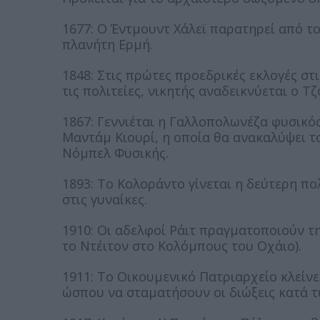
1677: Ο Έντμουντ Χάλεϊ παρατηρεί από το
πλανήτη Ερμή.
1848: Στις πρώτες προεδρικές εκλογές στ
τις πολιτείες, νικητής αναδεικνύεται ο Τζ
1867: Γεννιέται η Γαλλοπολωνέζα φυσικό
Μαντάμ Κιουρί, η οποία θα ανακαλύψει το
Νόμπελ Φυσικής.
1893: Το Κολοράντο γίνεται η δεύτερη π
στις γυναίκες.
1910: Οι αδελφοί Ράιτ πραγματοποιούν 
το Ντέιτον στο Κολόμπους του Οχάιο).
1911: Το Οικουμενικό Πατριαρχείο κλείνε
ώσπου να σταματήσουν οι διώξεις κατά τ