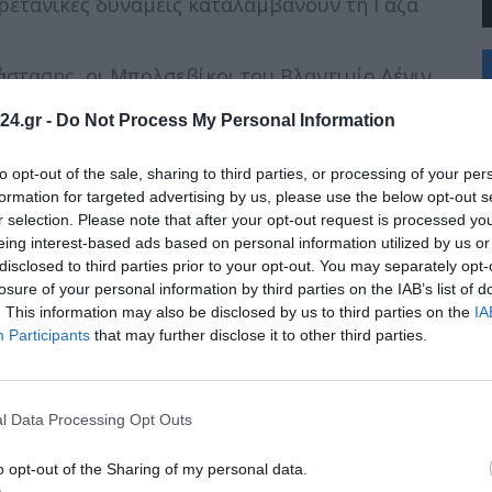
 βρετανικές δυνάμεις καταλαμβάνουν τη Γάζα
+
άστασης, οι Μπολσεβίκοι του Βλαντιμίρ Λένιν
°
αταλαμβάνουν την εξουσία στη Ρωσία
C
24.gr -
Do Not Process My Personal Information
+
+
Θ
 Δυτική Σαμόα, σκοτώνοντας 7.542 άτομα
to opt-out of the sale, sharing to third parties, or processing of your per
Σ
έλος του έτους.
formation for targeted advertising by us, please use the below opt-out s
Π
r selection. Please note that after your opt-out request is processed y
Κ
δρύει το Εθνικιστικό Φασιστικό Κόμμα (PNF)
eing interest-based ads based on personal information utilized by us or
Δ
έτη του.
disclosed to third parties prior to your opt-out. You may separately opt-
Τ
Τ
losure of your personal information by third parties on the IAB’s list of
Π
οι πρώτες με απλή αναλογική και με ψηφοδέλτιο
. This information may also be disclosed by us to third parties on the
IA
Π
ένα από τα δύο μεγάλα κόμματα (Φιλελεύθερο
Participants
that may further disclose it to other third parties.
υβέρνηση.
Μοντέρνας Τέχνης της Νέας Υόρκης.
l Data Processing Opt Outs
ρη γέφυρα στον κόσμο, η γέφυρα Τακόμα στην
o opt-out of the Sharing of my personal data.
την κατασκευή της.