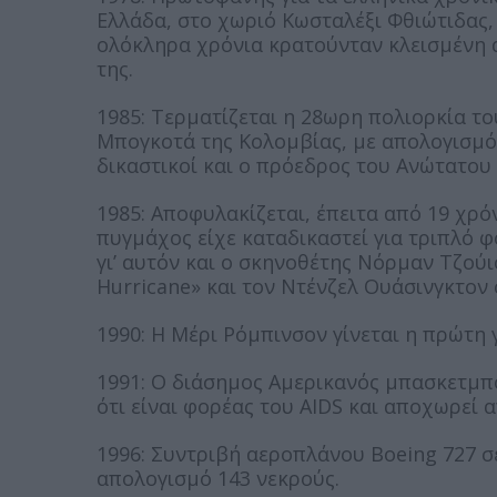
Ελλάδα, στο χωριό Κωσταλέξι Φθιώτιδας, 
ολόκληρα χρόνια κρατούνταν κλεισμένη α
της.
1985: Τερματίζεται η 28ωρη πολιορκία τ
Μπογκοτά της Κολομβίας, με απολογισμό
δικαστικοί και ο πρόεδρος του Ανώτατου 
1985: Αποφυλακίζεται, έπειτα από 19 χρό
πυγμάχος είχε καταδικαστεί για τριπλό 
γι’ αυτόν και ο σκηνοθέτης Νόρμαν Τζούισ
Hurricane» και τον Ντένζελ Ουάσινγκτον
1990: Η Μέρι Ρόμπινσον γίνεται η πρώτη 
1991: Ο διάσημος Αμερικανός μπασκετμπο
ότι είναι φορέας του AIDS και αποχωρεί 
1996: Συντριβή αεροπλάνου Boeing 727 σε
απολογισμό 143 νεκρούς.