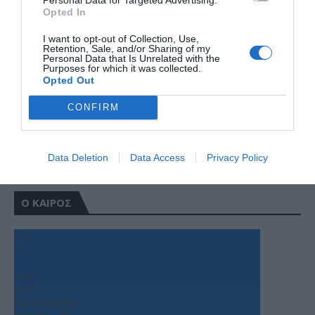
Opted In
I want to opt-out of Collection, Use,
Retention, Sale, and/or Sharing of my
Personal Data that Is Unrelated with the
Purposes for which it was collected.
Opted Out
CONFIRM
Data Deletion
Data Access
Privacy Policy
Ο ΚΑΙΡΟΣ
+
32
°
C
+
32°
+
25°
Θεσσαλονίκη