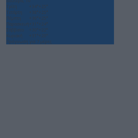
Δευτέρα, 10
Τρίτη
+
34°
+
25°
Τετάρτη
+
38°
+
25°
Πέμπτη
+
36°
+
25°
Παρασκευή
+
31°
+
24°
Σάββατο
+
30°
+
22°
Κυριακή
+
31°
+
20°
Πρόγνωση για 7 μέρες