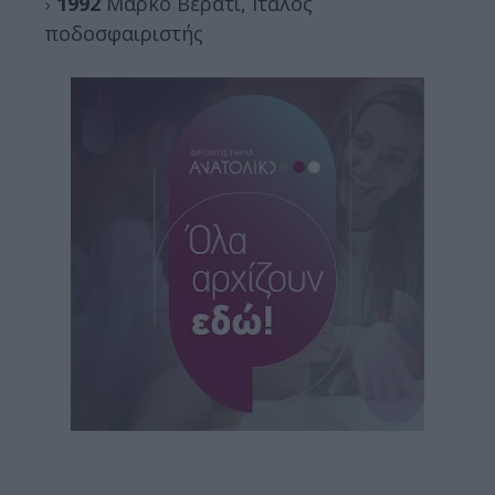
1992
Μάρκο Βεράτι, Ιταλός
ποδοσφαιριστής