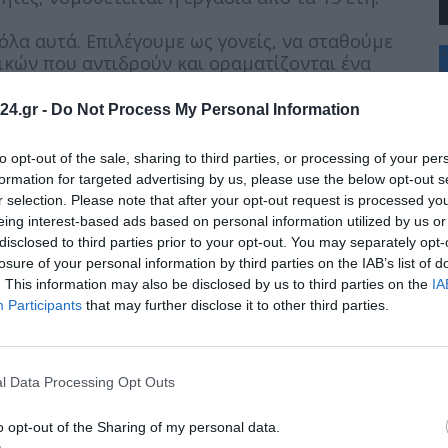
όλα αυτά. Επιλέγουμε ως γονείς, να σταθούμε
+
ικών που αντιδρούν και οραματίζονται ένα
°
.
C
24.gr -
Do Not Process My Personal Information
+
έτωποι με το δυσβάσταχτο κόστος της
+
ίως για τους μαθητές που ετοιμάζονται για τις
Θ
to opt-out of the sale, sharing to third parties, or processing of your per
Π
τη για τις εξωσχολικές δραστηριότητες.
formation for targeted advertising by us, please use the below opt-out s
Π
r selection. Please note that after your opt-out request is processed y
Σ
μερινά από γονείς που τα παιδιά τους
eing interest-based ads based on personal information utilized by us or
Κ
ακές δυσκολίες είναι τιτάνιος, είναι ελάχιστη
disclosed to third parties prior to your opt-out. You may separately opt-
Δ
Τ
losure of your personal information by third parties on the IAB’s list of
Τ
. This information may also be disclosed by us to third parties on the
IA
Π
ε και εργαζόμενοι.
Νιώθουμε καθημερινά την
Participants
that may further disclose it to other third parties.
δουλειάς μας. Συζητάμε με συναδέλφους και
υμε αυξήσεις στους μισθούς, μείωση της
, μείωση στις τιμές της ενέργειας.
l Data Processing Opt Outs
cher και pass η κατάσταση δεν βελτιώνεται!
o opt-out of the Sharing of my personal data.