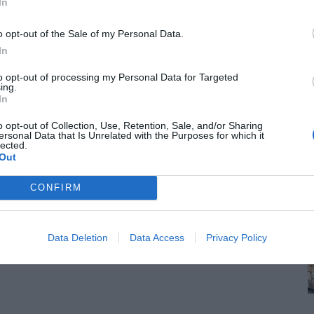
In
το μέλλον των παιδιών μας, κανείς δεν θα μας
o opt-out of the Sale of my Personal Data.
In
ων Γονέων των Μαθητών της Καλαμαριάς
ήθηκαν τα σπίτια τους, που κόπηκε το ρεύμα
to opt-out of processing my Personal Data for Targeted
ποχρεώσεις τους. Διεκδικήσαμε, μαζί με την
ing.
ας, σχολικά γεύματα σε όλα τα σχολεία,
In
τηριότητες με ευθύνη του Δήμου,
o opt-out of Collection, Use, Retention, Sale, and/or Sharing
 πρασίνου. Και δεν θα σταματήσουμε να
ersonal Data that Is Unrelated with the Purposes for which it
lected.
Out
 οργανωνόμαστε μαζί με άλλους φορείς και
CONFIRM
αιδιά μας. Καλούμε όλα τα μέλη μας, όλους
ό παρόν στην απεργία στις 9 Νοέμβρη.
εινάει, να κρυώνει και να νιώθει ανασφάλεια,
Data Deletion
Data Access
Privacy Policy