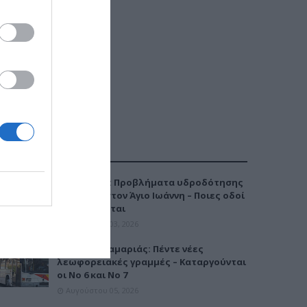
ΔΗΜΟΦΙΛΕΣΤΕΡΑ
Καλαμαριά: Προβλήματα υδροδότησης
την Τρίτη στον Άγιο Ιωάννη – Ποιες οδοί
επηρεάζονται
Αυγούστου 03, 2026
Μετρό Καλαμαριάς: Πέντε νέες
λεωφορειακές γραμμές – Καταργούνται
οι Νο 6 και Νο 7
Αυγούστου 05, 2026