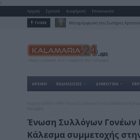
\
Αρχική
Σχετικά
Διαφήμιση
Επικοινωνία
Μεταμόρφωση του Σωτήρος Χριστού 
TICKER
ΑΡΧΙΚΗ
ΕΚΔΗΛΩΣΕΙΣ
ΔΗΜΟΤΙΚΑ
ΠΕΡ
Αρχική σελίδα
NFB
Ένωση Συλλόγων Γονέων Μαθητών Καλαμα
Νοέμβρη
Ένωση Συλλόγων Γονέων 
Κάλεσμα συμμετοχής στην