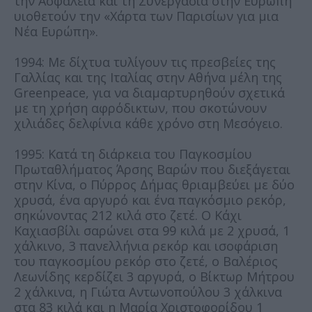
την Ασφάλεια και τη Συνεργασία στην Ευρώπη
υιοθετούν την «Χάρτα των Παρισίων για μια
Νέα Ευρώπη».
1994: Με δίχτυα τυλίγουν τις πρεσβείες της
Γαλλίας και της Ιταλίας στην Αθήνα μέλη της
Greenpeace, για να διαμαρτυρηθούν σχετικά
με τη χρήση αφρόδικτων, που σκοτώνουν
χιλιάδες δελφίνια κάθε χρόνο στη Μεσόγειο.
1995: Κατά τη διάρκεια του Παγκοσμίου
Πρωταθλήματος Άρσης Βαρών που διεξάγεται
στην Κίνα, ο Πύρρος Δήμας θριαμβεύει με δύο
χρυσά, ένα αργυρό και ένα παγκόσμιο ρεκόρ,
σηκώνοντας 212 κιλά στο ζετέ. Ο Κάχι
Καχιασβίλι σαρώνει στα 99 κιλά με 2 χρυσά, 1
χάλκινο, 3 πανελλήνια ρεκόρ και ισοφάριση
του παγκοσμίου ρεκόρ στο ζετέ, ο Βαλέριος
Λεωνίδης κερδίζει 3 αργυρά, ο Βίκτωρ Μήτρου
2 χάλκινα, η Γιώτα Αντωνοπούλου 3 χάλκινα
στα 83 κιλά και η Μαρία Χριστοφορίδου 1