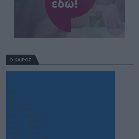
Ο ΚΑΙΡΟΣ
+
34
°
C
+
34°
+
25°
Θεσσαλονίκη
Πέμπτη, 06
Παρασκευή
+
37°
+
26°
Σάββατο
+
37°
+
25°
Κυριακή
+
38°
+
27°
Δευτέρα
+
34°
+
26°