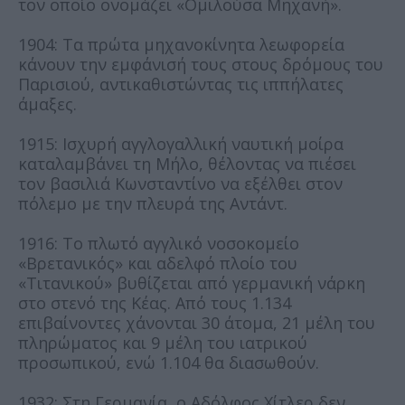
τον οποίο ονομάζει «Ομιλούσα Μηχανή».
1904: Τα πρώτα μηχανοκίνητα λεωφορεία
κάνουν την εμφάνισή τους στους δρόμους του
Παρισιού, αντικαθιστώντας τις ιππήλατες
άμαξες.
1915: Ισχυρή αγγλογαλλική ναυτική μοίρα
καταλαμβάνει τη Μήλο, θέλοντας να πιέσει
τον βασιλιά Κωνσταντίνο να εξέλθει στον
πόλεμο με την πλευρά της Αντάντ.
1916: Το πλωτό αγγλικό νοσοκομείο
«Βρετανικός» και αδελφό πλοίο του
«Τιτανικού» βυθίζεται από γερμανική νάρκη
στο στενό της Κέας. Από τους 1.134
επιβαίνοντες χάνονται 30 άτομα, 21 μέλη του
πληρώματος και 9 μέλη του ιατρικού
προσωπικού, ενώ 1.104 θα διασωθούν.
1932: Στη Γερμανία, ο Αδόλφος Χίτλερ δεν