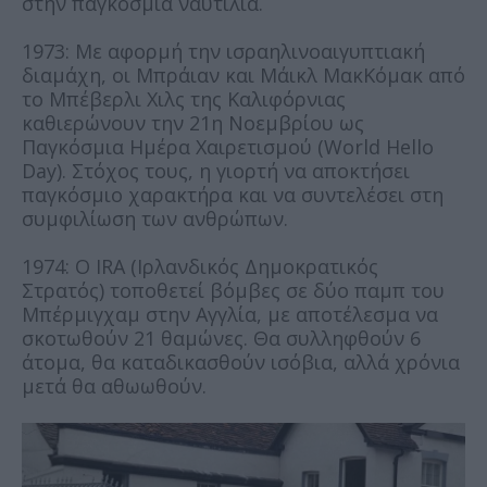
στην παγκόσμια ναυτιλία.
1973: Με αφορμή την ισραηλινοαιγυπτιακή
διαμάχη, οι Μπράιαν και Μάικλ ΜακΚόμακ από
το Μπέβερλι Χιλς της Καλιφόρνιας
καθιερώνουν την 21η Νοεμβρίου ως
Παγκόσμια Ημέρα Χαιρετισμού (World Hello
Day). Στόχος τους, η γιορτή να αποκτήσει
παγκόσμιο χαρακτήρα και να συντελέσει στη
συμφιλίωση των ανθρώπων.
1974: Ο ΙRA (Ιρλανδικός Δημοκρατικός
Στρατός) τοποθετεί βόμβες σε δύο παμπ του
Μπέρμιγχαμ στην Αγγλία, με αποτέλεσμα να
σκοτωθούν 21 θαμώνες. Θα συλληφθούν 6
άτομα, θα καταδικασθούν ισόβια, αλλά χρόνια
μετά θα αθωωθούν.