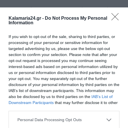
1991 – Ντάνιελ Μαν, Αμερικανός σκηνοθέτης
Kalamaria24.gr -
Do Not Process My Personal
1991 – Άγιος Ιάκωβος Τσαλίκης
Information
2000 – Εμίλ Ζάτοπεκ, Τσέχος δρομέας
If you wish to opt-out of the sale, sharing to third parties, or
processing of your personal or sensitive information for
2006 – Χασάν Γκουλέντ Απτιντόν, πρόεδρος
targeted advertising by us, please use the below opt-out
του Τζιμπουτί
section to confirm your selection. Please note that after your
opt-out request is processed you may continue seeing
2006 – Ιάκωβος Ψαρράς, Έλληνας ηθοποιός
interest-based ads based on personal information utilized by
us or personal information disclosed to third parties prior to
2013 – Ντιμίτρι Μιχαλάς, Αμερικανός
your opt-out. You may separately opt-out of the further
αστρονόμος και συγγραφέας
disclosure of your personal information by third parties on the
IAB’s list of downstream participants. This information may
2016 – Βούλα Μάστορη, Ελληνίδα συγγραφέας
also be disclosed by us to third parties on the
IAB’s List of
Downstream Participants
that may further disclose it to other
third parties.
2017 – Ντέιβιντ Κάσιντι, αμερικανός
τραγουδοποιός και κιθαρίστας
Personal Data Processing Opt Outs