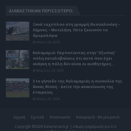
ΔΙΑΒΆΣΤΗΚΑΝ ΠΕΡΙΣΣΌΤΕΡΟ:
Ξανά ταχύπλοο στη γραμμή Θεσσαλονίκη –
Λήμνος – Μυτιλήνη. Πότε ξεκινούν τα
δρομολόγια
Μαΐου 26, 2024
Καλαμαριά: Περπατώντας στην "έξυπνη"
πόλη καταλαβαίνεις ότι αυτό που έχει
ανάγκη η πόλη δεν είναι οι αισθητήρες...
Μαρτίου 24, 2023
Στο γήπεδο της Καλαμαριάς η συναυλία της
Άννας Βίσση - Δείτε την ανακοίνωση της
εταιρείας
Μαΐου 23, 2024
Αρχική
Σχετικά
Επικοινωνία
Καλαμαριά - Με μία ματιά
Copyright ©
2026
Kalamaria24.gr | 24ωρη ενημέρωση για ό,τι