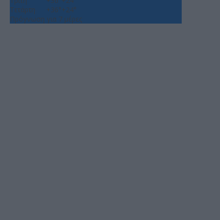
Τρίτη
+
36°
+
24°
Τετάρτη
+
36°
+
24°
Πρόγνωση για 7 μέρες