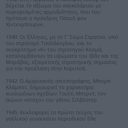
δέχεται το αξίωμα του καγκελάριου με
περιορισμένες αρμοδιότητες, που του
πρότεινε ο πρόεδρος Πάουλ φον
Χίντενμπουργκ.
1940: Οι Έλληνες, με το Γ’ Σώμα Στρατού, υπό
τον στρατηγό Τσολάκογλου, και το
συγκρότημα «Κ» του στρατηγού Κοσμά,
καταλαμβάνουν τα υψώματα του Ιβάν και της
Μοράβας, εξαιρετικής στρατηγικής σημασίας
για την προέλαση στην Κορυτσά.
1942: Ο Αμερικανός σκιτσογράφος, Μπομπ
Κλάμπετ, δημιουργεί το χαρακτήρα
κινουμένων σχεδίων Τουίτι Μπερντ, τον
αιώνιο «στόχο» του γάτου Σιλβέστερ.
1945: Κυκλοφορεί το πρώτο τεύχος του
γαλλικού γυναικείου περιοδικού Elle.