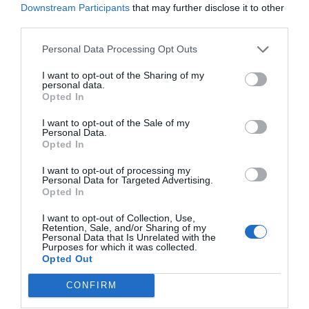
Downstream Participants
that may further disclose it to other
+
34°
third parties.
+
27°
Θεσσαλονίκη
Personal Data Processing Opt Outs
Παρασκευή, 07
Σάββατο
+
37°
+
28°
I want to opt-out of the Sharing of my
Κυριακή
+
36°
+
27°
personal data.
Δευτέρα
+
34°
+
26°
Opted In
Τρίτη
+
36°
+
26°
Τετάρτη
+
37°
+
25°
I want to opt-out of the Sale of my
Πέμπτη
+
37°
+
25°
Personal Data.
Πρόγνωση για 7 μέρες
Opted In
I want to opt-out of processing my
Personal Data for Targeted Advertising.
Opted In
I want to opt-out of Collection, Use,
Retention, Sale, and/or Sharing of my
Personal Data that Is Unrelated with the
Purposes for which it was collected.
Opted Out
CONFIRM