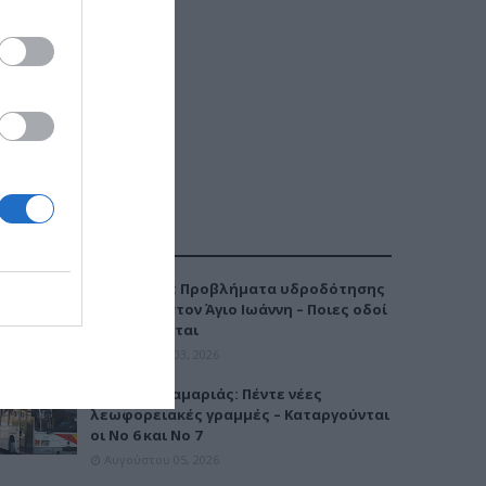
ΔΗΜΟΦΙΛΕΣΤΕΡΑ
Καλαμαριά: Προβλήματα υδροδότησης
την Τρίτη στον Άγιο Ιωάννη – Ποιες οδοί
επηρεάζονται
Αυγούστου 03, 2026
Μετρό Καλαμαριάς: Πέντε νέες
λεωφορειακές γραμμές – Καταργούνται
οι Νο 6 και Νο 7
Αυγούστου 05, 2026