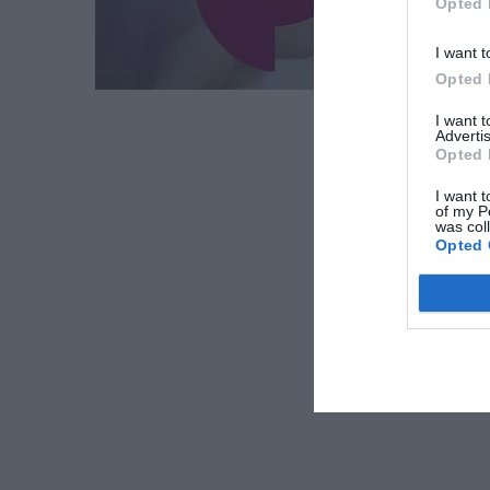
Opted 
I want t
Opted 
I want 
Advertis
Opted 
I want t
of my P
was col
Opted 