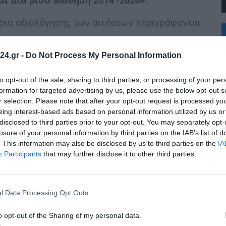
ήρια αξιολόγησης των αιτήσεων περιγράφονται
+
°
C
φερόμενοι μπορούν να επισκεφτούν τον
24.gr -
Do Not Process My Personal Information
+
+
Θ
to opt-out of the sale, sharing to third parties, or processing of your per
Π
formation for targeted advertising by us, please use the below opt-out s
Σ
r selection. Please note that after your opt-out request is processed y
Κ
eing interest-based ads based on personal information utilized by us or
Δ
disclosed to third parties prior to your opt-out. You may separately opt-
Τ
Τ
losure of your personal information by third parties on the IAB’s list of
Π
. This information may also be disclosed by us to third parties on the
IA
Π
Participants
that may further disclose it to other third parties.
l Data Processing Opt Outs
o opt-out of the Sharing of my personal data.