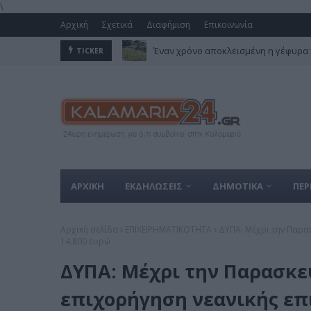
\
Αρχική
Σχετικά
Διαφήμιση
Επικοινωνία
Έναν χρόνο αποκλεισμένη η γέφυρα 
TICKER
ΑΡΧΙΚΗ
ΕΚΔΗΛΩΣΕΙΣ
ΔΗΜΟΤΙΚΑ
ΠΕΡ
Αρχική σελίδα
ΕΠΙΧΕΙΡΗΜΑΤΙΚΟΤΗΤΑ
ΔΥΠΑ: Μέχρι την Παρασ
14.800 ευρώ
ΔΥΠΑ: Μέχρι την Παρασκευ
επιχορήγηση νεανικής επ