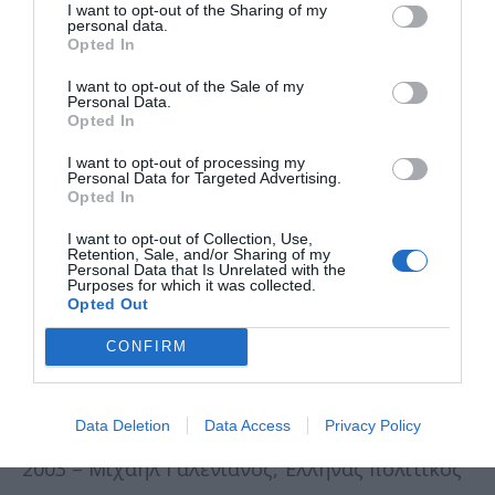
I want to opt-out of the Sharing of my
personal data.
1949 – Λουκάς Κανακάρης – Ρούφος, Έλληνας
Opted In
πολιτικός
I want to opt-out of the Sale of my
1950 – Αλέξανδρος Διομήδης, Έλληνας
Personal Data.
Opted In
τραπεζικός και πολιτικός
I want to opt-out of processing my
1976 – Αλεξάντερ Κάλντερ, Αμερικανός
Personal Data for Targeted Advertising.
Opted In
γλύπτης
I want to opt-out of Collection, Use,
1984 – Νικόλαος Χαρίτος, Έλληνας πολιτικός
Retention, Sale, and/or Sharing of my
Personal Data that Is Unrelated with the
Purposes for which it was collected.
1990 – Αλέξης Μινωτής, Έλληνας ηθοποιός
Opted Out
1990 – Γιάννης Ρίτσος, Έλληνας ποιητής
CONFIRM
1994 – Βασίλης Δουρίδας, Έλληνας
οργανοπαίκτης
Data Deletion
Data Access
Privacy Policy
2003 – Μιχαήλ Γαλενιανός, Έλληνας πολιτικός