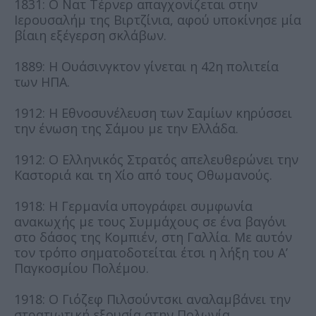
1831: Ο Νατ Τέρνερ απαγχονίζεται στην
Ιερουσαλήμ της Βιρτζίνια, αφού υποκίνησε μία
βίαιη εξέγερση σκλάβων.
1889: Η Ουάσινγκτον γίνεται η 42η πολιτεία
των ΗΠΑ.
1912: Η Εθνοσυνέλευση των Σαμίων κηρύσσει
την ένωση της Σάμου με την Ελλάδα.
1912: Ο Ελληνικός Στρατός απελευθερώνει την
Καστοριά και τη Χίο από τους Οθωμανούς.
1918: Η Γερμανία υπογράφει συμφωνία
ανακωχής με τους Συμμάχους σε ένα βαγόνι
στο δάσος της Κομπιέν, στη Γαλλία. Με αυτόν
τον τρόπο σηματοδοτείται έτσι η λήξη του Α’
Παγκοσμίου Πολέμου.
1918: Ο Γιόζεφ Πιλσούντσκι αναλαμβάνει την
στρατιωτική εξουσία στην Πολωνία.