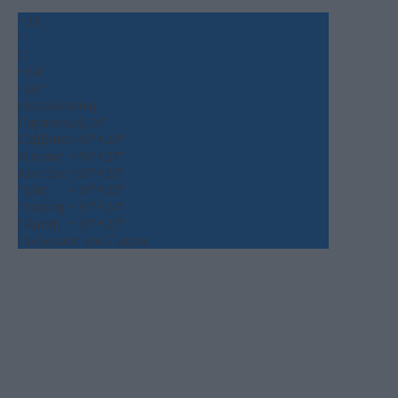
+
33
°
C
+
34°
+
26°
Θεσσαλονίκη
Παρασκευή, 07
Σάββατο
+
40°
+
28°
Κυριακή
+
36°
+
27°
Δευτέρα
+
35°
+
26°
Τρίτη
+
36°
+
25°
Τετάρτη
+
37°
+
24°
Πέμπτη
+
36°
+
25°
Πρόγνωση για 7 μέρες