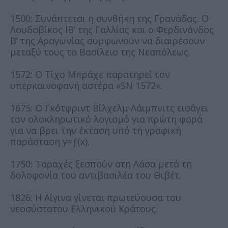
1500: Συνάπτεται η συνθήκη της Γρανάδας. Ο
Λουδοβίκος ΙΒ’ της Γαλλίας και ο Φερδινάνδος
Β’ της Αραγωνίας συμφωνούν να διαιρέσουν
μεταξύ τους το Βασίλειο της Νεαπόλεως.
1572: Ο Τίχο Μπράχε παρατηρεί τον
υπερκαινοφανή αστέρα «SN 1572».
1675: Ο Γκότφριντ Βίλχελμ Λάιμπνιτς εισάγει
τον ολοκληρωτικό λογισμό για πρώτη φορά
για να βρει την έκταση υπό τη γραφική
παράσταση y=ƒ(x).
1750: Ταραχές ξεσπούν στη Λάσα μετά τη
δολοφονία του αντιβασιλέα του Θιβέτ.
1826: Η Αίγινα γίνεται πρωτεύουσα του
νεοσύστατου Ελληνικού Κράτους.