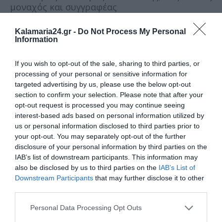
μοναχός και συγγραφέας
875 – Τευτβέργα, βασίλισσα της Λοθαριγγίας
Kalamaria24.gr -
Do Not Process My Personal
Information
1028 – Κωνσταντίνος Η’, Βυζαντινός
αυτοκράτορας
If you wish to opt-out of the sale, sharing to third parties, or
processing of your personal or sensitive information for
1048 – Αδαλβέρτος, δούκας της Λωρραίνης
targeted advertising by us, please use the below opt-out
section to confirm your selection. Please note that after your
1130 – Θηρεσία, κόμισσα της Πορτογαλίας
opt-out request is processed you may continue seeing
interest-based ads based on personal information utilized by
1285 – Πέτρος Γ’, βασιλιάς της Αραγωνίας
us or personal information disclosed to third parties prior to
your opt-out. You may separately opt-out of the further
disclosure of your personal information by third parties on the
1331 – Στέφανος Ούρος Γ’, βασιλιάς της
IAB’s list of downstream participants. This information may
Σερβίας
also be disclosed by us to third parties on the
IAB’s List of
Downstream Participants
that may further disclose it to other
1855 – Σαίρεν Κίρκεγκορ, Δανός φιλόσοφος
third parties.
1910 – Κωνσταντίνος Κωνσταντόπουλος,
Personal Data Processing Opt Outs
Έλληνας πολιτικός