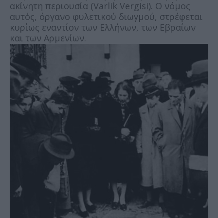
ακίνητη περιουσία (Varlik Vergisi). Ο νόμος
αυτός, όργανο φυλετικού διωγμού, στρέφεται
κυρίως εναντίον των Ελλήνων, των Εβραίων
και των Αρμενίων.