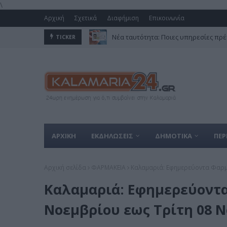
\
Αρχική
Σχετικά
Διαφήμιση
Επικοινωνία
Νέα ταυτότητα: Ποιες υπηρεσίες πρέ
TICKER
ΑΡΧΙΚΗ
ΕΚΔΗΛΩΣΕΙΣ
ΔΗΜΟΤΙΚΑ
ΠΕΡ
Αρχική σελίδα
ΦΑΡΜΑΚΕΙΑ
Καλαμαριά: Εφημερεύοντα Φαρμ
Καλαμαριά: Εφημερεύοντα
Νοεμβρίου εως Τρίτη 08 