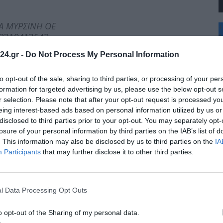
ΠΑ ΜΥΡΣΙΝΗ ΟΕ
+
 2310413642
°
C
24.gr -
Do Not Process My Personal Information
+
+
Θ
to opt-out of the sale, sharing to third parties, or processing of your per
λ.: 2310452449
Σ
formation for targeted advertising by us, please use the below opt-out s
Κ
r selection. Please note that after your opt-out request is processed y
Δ
eing interest-based ads based on personal information utilized by us or
Τ
disclosed to third parties prior to your opt-out. You may separately opt-
Τ
Π
losure of your personal information by third parties on the IAB’s list of
Π
. This information may also be disclosed by us to third parties on the
IA
Π
Participants
that may further disclose it to other third parties.
00 έως 08:00 το επόμενο πρωί)
l Data Processing Opt Outs
λ.: 2310452449
o opt-out of the Sharing of my personal data.