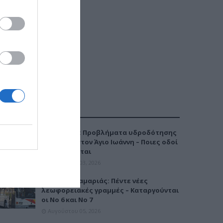
ΔΗΜΟΦΙΛΕΣΤΕΡΑ
Καλαμαριά: Προβλήματα υδροδότησης
την Τρίτη στον Άγιο Ιωάννη – Ποιες οδοί
επηρεάζονται
Αυγούστου 03, 2026
Μετρό Καλαμαριάς: Πέντε νέες
λεωφορειακές γραμμές – Καταργούνται
οι Νο 6 και Νο 7
Αυγούστου 05, 2026