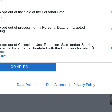
In
o opt-out of the Sale of my Personal Data.
In
00 έως 00:00)
to opt-out of processing my Personal Data for Targeted
ών), λειτουργούν και 14:00-17:00 (όχι τα
ing.
In
o opt-out of Collection, Use, Retention, Sale, and/or Sharing
ersonal Data that Is Unrelated with the Purposes for which it
lected.
612
Out
CONFIRM
Data Deletion
Data Access
Privacy Policy