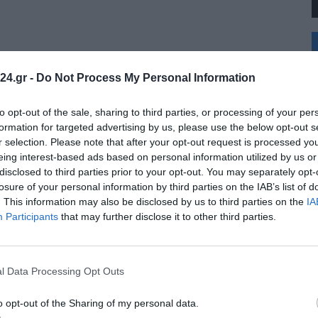
+
°
Η: ΜΙΑ
C
24.gr -
Do Not Process My Personal Information
+
+
Θ
to opt-out of the sale, sharing to third parties, or processing of your per
Π
formation for targeted advertising by us, please use the below opt-out s
Π
r selection. Please note that after your opt-out request is processed y
Σ
eing interest-based ads based on personal information utilized by us or
Κ
disclosed to third parties prior to your opt-out. You may separately opt-
Δ
Τ
losure of your personal information by third parties on the IAB’s list of
Τ
. This information may also be disclosed by us to third parties on the
IA
Π
Participants
that may further disclose it to other third parties.
l Data Processing Opt Outs
o opt-out of the Sharing of my personal data.