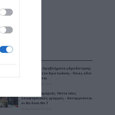
ΔΗΜΟΦΙΛΕΣΤΕΡΑ
Καλαμαριά: Προβλήματα υδροδότησης
την Τρίτη στον Άγιο Ιωάννη – Ποιες οδοί
επηρεάζονται
Αυγούστου 03, 2026
Μετρό Καλαμαριάς: Πέντε νέες
λεωφορειακές γραμμές – Καταργούνται
οι Νο 6 και Νο 7
Αυγούστου 05, 2026