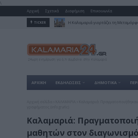
\
Αρχική
Σχετικά
Διαφήμιση
Επικοινωνία
Η Καλαμαριά γιορτάζει τη Μεταμόρφω
TICKER
ΑΡΧΙΚΗ
ΕΚΔΗΛΩΣΕΙΣ
ΔΗΜΟΤΙΚΑ
ΠΕΡ
Αρχική σελίδα
ΚΑΛΑΜΑΡΙΑ
Καλαμαριά: Πραγματοποιήθηκαν
γραφήματος (infografic)
Καλαμαριά: Πραγματοποιή
μαθητών στον διαγωνισμ