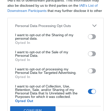
IAB’s list of downstream participants. This information may
Ο ΚΑΙΡΟΣ
also be disclosed by us to third parties on the
IAB’s List of
Downstream Participants
that may further disclose it to other
+
34
third parties.
°
C
Personal Data Processing Opt Outs
+
35°
+
28°
I want to opt-out of the Sharing of my
personal data.
Θεσσαλονίκη
Opted In
Κυριακή, 09
Δευτέρα
+
33°
+
26°
I want to opt-out of the Sale of my
Τρίτη
+
36°
+
25°
Personal Data.
Τετάρτη
+
37°
+
26°
Opted In
Πέμπτη
+
36°
+
26°
Παρασκευή
+
32°
+
25°
I want to opt-out of processing my
Σάββατο
+
31°
+
23°
Personal Data for Targeted Advertising.
Opted In
Πρόγνωση για 7 μέρες
I want to opt-out of Collection, Use,
Retention, Sale, and/or Sharing of my
Personal Data that Is Unrelated with the
Purposes for which it was collected.
Opted Out
CONFIRM