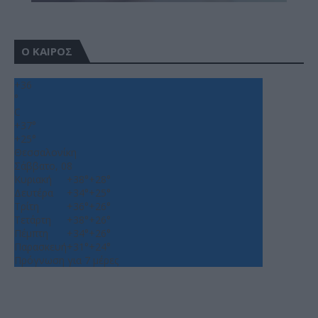
Ο ΚΑΙΡΟΣ
+
36
°
C
+
37°
+
25°
Θεσσαλονίκη
Σάββατο, 08
Κυριακή
+
38°
+
28°
Δευτέρα
+
34°
+
25°
Τρίτη
+
36°
+
26°
Τετάρτη
+
38°
+
26°
Πέμπτη
+
34°
+
26°
Παρασκευή
+
31°
+
24°
Πρόγνωση για 7 μέρες