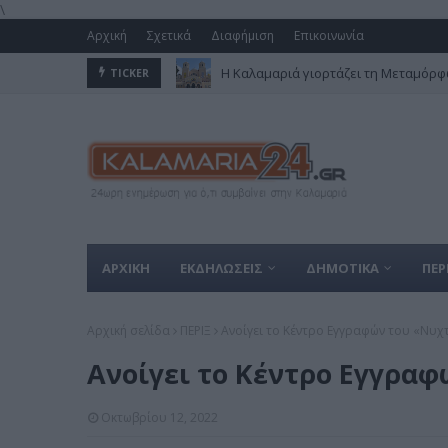
\
Αρχική
Σχετικά
Διαφήμιση
Επικοινωνία
Η Καλαμαριά γιορτάζει τη Μεταμόρφω
TICKER
ΑΡΧΙΚΗ
ΕΚΔΗΛΩΣΕΙΣ
ΔΗΜΟΤΙΚΑ
ΠΕΡ
Αρχική σελίδα
ΠΕΡΙΞ
Ανοίγει το Κέντρο Εγγραφών του «Νυχ
Ανοίγει το Κέντρο Εγγρα
Οκτωβρίου 12, 2022