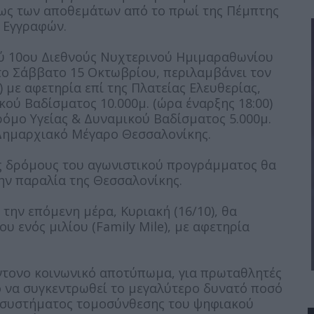
εως των αποθεμάτων από το πρωί της Πέμπτης
ο Εγγραφών.
ύ 10ου Διεθνούς Νυχτερινού Ημιμαραθωνίου
 το Σάββατο 15 Οκτωβρίου, περιλαμβάνει τον
 με αφετηρία επί της Πλατείας Ελευθερίας,
κού Βαδίσματος 10.000μ. (ώρα έναρξης 18:00)
ρόμο Υγείας & Δυναμικού Βαδίσματος 5.000μ.
 Δημαρχιακό Μέγαρο Θεσσαλονίκης.
υς δρόμους του αγωνιστικού προγράμματος θα
ην παραλία της Θεσσαλονίκης.
την επόμενη μέρα, Κυριακή (16/10), θα
υ ενός μιλίου (Family Mile), με αφετηρία
έντονο κοινωνικό αποτύπωμα, για πρωταθλητές
χο να συγκεντρωθεί το μεγαλύτερο δυνατό ποσό
υ συστήματος τομοσύνθεσης του ψηφιακού