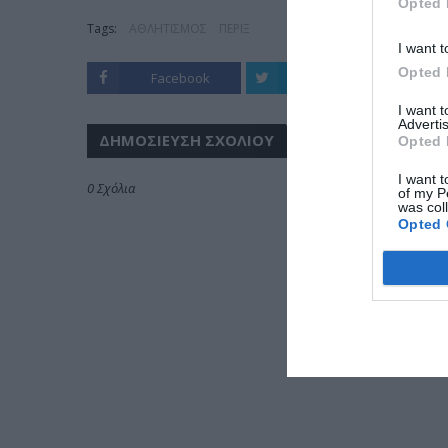
Opted 
Tags:
ΑΘΛΗΤΙΣΜΟΣ
ΠΕΡΙΞ
I want t
Opted 
Facebook
Twitter
I want 
Advertis
ΔΗΜΟΣΊΕΥΣΗ ΣΧΟΛΊΟΥ
Opted 
I want t
0 Σχόλια
of my P
was col
Opted 