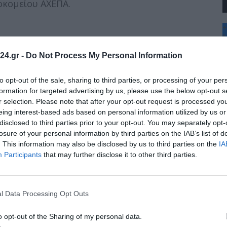
κομείου ΑΧΕΠΑ.
+
°
C
24.gr -
Do Not Process My Personal Information
+
+
Θ
to opt-out of the sale, sharing to third parties, or processing of your per
Π
formation for targeted advertising by us, please use the below opt-out s
Σ
r selection. Please note that after your opt-out request is processed y
Κ
eing interest-based ads based on personal information utilized by us or
Δ
disclosed to third parties prior to your opt-out. You may separately opt-
Τ
Τ
losure of your personal information by third parties on the IAB’s list of
Π
. This information may also be disclosed by us to third parties on the
IA
Π
Participants
that may further disclose it to other third parties.
l Data Processing Opt Outs
o opt-out of the Sharing of my personal data.