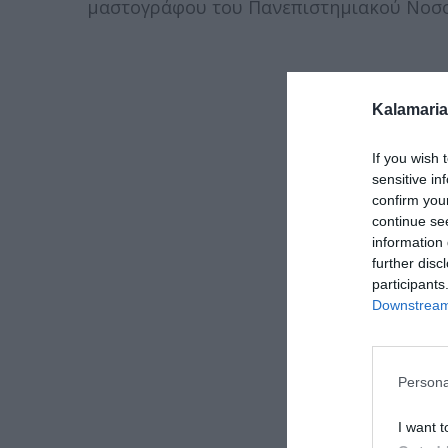
μαστογράφου του Πανεπιστημιακού Νοσο
Kalamaria
If you wish 
sensitive in
confirm you
continue se
information 
further disc
participants
Downstream 
Persona
I want t