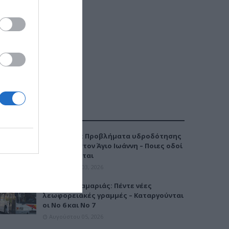
ΔΗΜΟΦΙΛΕΣΤΕΡΑ
Καλαμαριά: Προβλήματα υδροδότησης
την Τρίτη στον Άγιο Ιωάννη – Ποιες οδοί
επηρεάζονται
Αυγούστου 03, 2026
Μετρό Καλαμαριάς: Πέντε νέες
λεωφορειακές γραμμές – Καταργούνται
οι Νο 6 και Νο 7
Αυγούστου 05, 2026