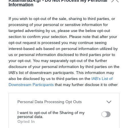
Kalamaria24.gr -
Do Not Process My Personal
Ο ΚΑΙΡΟΣ
Information
+
34
If you wish to opt-out of the sale, sharing to third parties, or
°
processing of your personal or sensitive information for
C
targeted advertising by us, please use the below opt-out
+
35°
section to confirm your selection. Please note that after your
+
28°
opt-out request is processed you may continue seeing
Θεσσαλονίκη
interest-based ads based on personal information utilized by
Κυριακή, 09
us or personal information disclosed to third parties prior to
Δευτέρα
+
33°
+
26°
Τρίτη
+
36°
+
25°
your opt-out. You may separately opt-out of the further
Τετάρτη
+
37°
+
26°
disclosure of your personal information by third parties on the
Πέμπτη
+
36°
+
26°
IAB’s list of downstream participants. This information may
Παρασκευή
+
32°
+
25°
also be disclosed by us to third parties on the
IAB’s List of
Σάββατο
+
31°
+
23°
Downstream Participants
that may further disclose it to other
Πρόγνωση για 7 μέρες
third parties.
Personal Data Processing Opt Outs
I want to opt-out of the Sharing of my
personal data.
Opted In