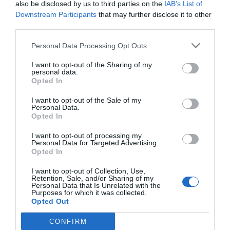
also be disclosed by us to third parties on the
IAB’s List of
°
Downstream Participants
that may further disclose it to other
C
third parties.
+
34°
+
25°
Personal Data Processing Opt Outs
Θεσσαλονίκη
Πέμπτη, 06
I want to opt-out of the Sharing of my
Παρασκευή
+
37°
+
26°
personal data.
Σάββατο
+
37°
+
25°
Opted In
Κυριακή
+
38°
+
27°
Δευτέρα
+
34°
+
26°
I want to opt-out of the Sale of my
Τρίτη
+
36°
+
24°
Personal Data.
Τετάρτη
+
36°
+
24°
Opted In
Πρόγνωση για 7 μέρες
I want to opt-out of processing my
Personal Data for Targeted Advertising.
Opted In
I want to opt-out of Collection, Use,
Retention, Sale, and/or Sharing of my
Personal Data that Is Unrelated with the
Purposes for which it was collected.
Opted Out
CONFIRM