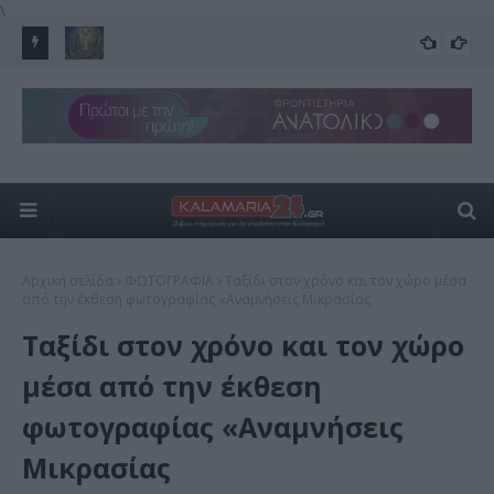
\
ρος –
Μεταμόρφωση του Σωτήρος Χριστού –Μεγάλη Γιορτή 6
Στ
ΕΟΡΤΕΣ
Αυγούστου
του
Αρχική σελίδα
ΦΩΤΟΓΡΑΦΙΑ
Ταξίδι στον χρόνο και τον χώρο μέσα
από την έκθεση φωτογραφίας «Αναμνήσεις Μικρασίας
Ταξίδι στον χρόνο και τον χώρο
μέσα από την έκθεση
φωτογραφίας «Αναμνήσεις
Μικρασίας