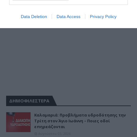
Data Deletion
Data Access
Privacy Policy
ΔΗΜΟΦΙΛΕΣΤΕΡΑ
Καλαμαριά: Προβλήματα υδροδότησης την
Τρίτη στον Άγιο Ιωάννη – Ποιες οδοί
επηρεάζονται
Αυγούστου 03, 2026