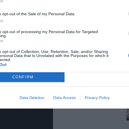
In
o opt-out of the Sale of my Personal Data.
η της θεματικής
In
to opt-out of processing my Personal Data for Targeted
ing.
ετράει»
In
o opt-out of Collection, Use, Retention, Sale, and/or Sharing
ersonal Data that Is Unrelated with the Purposes for which it
lected.
ητής Γεωλογίας ΑΠΘ
Out
CONFIRM
22 έως 22/02/23
Data Deletion
Data Access
Privacy Policy