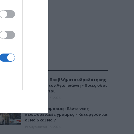
ΔΗΜΟΦΙΛΕΣΤΕΡΑ
Καλαμαριά: Προβλήματα υδροδότησης
την Τρίτη στον Άγιο Ιωάννη – Ποιες οδοί
επηρεάζονται
Αυγούστου 03, 2026
Μετρό Καλαμαριάς: Πέντε νέες
λεωφορειακές γραμμές – Καταργούνται
οι Νο 6 και Νο 7
Αυγούστου 05, 2026