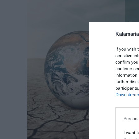
Kalamaria
If you wish 
sensitive in
confirm you
continue se
information 
further disc
participants
Downstream 
Persona
I want t