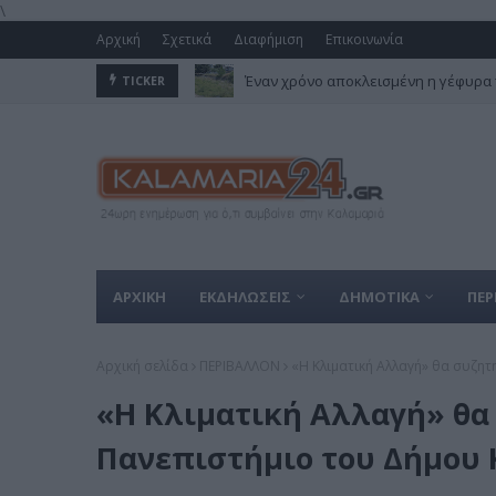
\
Αρχική
Σχετικά
Διαφήμιση
Επικοινωνία
Έναν χρόνο αποκλεισμένη η γέφυρα 
TICKER
ΑΡΧΙΚΗ
ΕΚΔΗΛΩΣΕΙΣ
ΔΗΜΟΤΙΚΑ
ΠΕΡ
Αρχική σελίδα
ΠΕΡΙΒΑΛΛΟΝ
«Η Κλιματική Αλλαγή» θα συζη
«Η Κλιματική Αλλαγή» θα
Πανεπιστήμιο του Δήμου