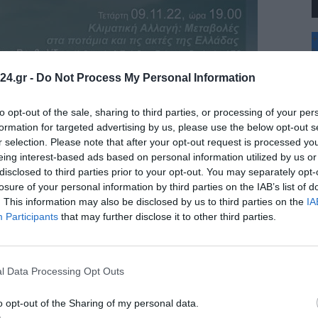
+
°
C
24.gr -
Do Not Process My Personal Information
+
+
Θ
to opt-out of the sale, sharing to third parties, or processing of your per
Σ
formation for targeted advertising by us, please use the below opt-out s
Κ
r selection. Please note that after your opt-out request is processed y
Δ
eing interest-based ads based on personal information utilized by us or
Τ
disclosed to third parties prior to your opt-out. You may separately opt-
Τ
Π
losure of your personal information by third parties on the IAB’s list of
Π
. This information may also be disclosed by us to third parties on the
IA
Π
Participants
that may further disclose it to other third parties.
l Data Processing Opt Outs
o opt-out of the Sharing of my personal data.