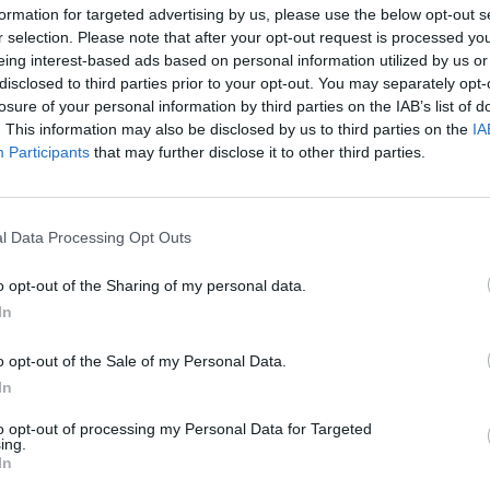
formation for targeted advertising by us, please use the below opt-out s
r selection. Please note that after your opt-out request is processed y
+
eing interest-based ads based on personal information utilized by us or
°
disclosed to third parties prior to your opt-out. You may separately opt-
C
losure of your personal information by third parties on the IAB’s list of
+
. This information may also be disclosed by us to third parties on the
IA
+
Participants
that may further disclose it to other third parties.
Θ
Σ
Κ
Δ
l Data Processing Opt Outs
Τ
Τ
o opt-out of the Sharing of my personal data.
Π
Π
In
Π
o opt-out of the Sale of my Personal Data.
In
to opt-out of processing my Personal Data for Targeted
ing.
In