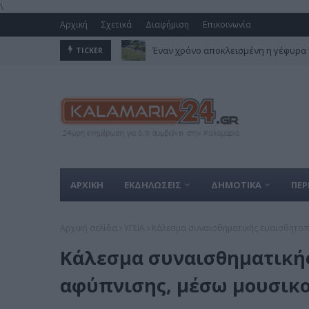
\
Αρχική
Σχετικά
Διαφήμιση
Επικοινωνία
Έναν χρόνο αποκλεισμένη η γέφυρα 
TICKER
ΑΡΧΙΚΗ
ΕΚΔΗΛΩΣΕΙΣ
ΔΗΜΟΤΙΚΑ
ΠΕΡ
Αρχική σελίδα
ΥΓΕΙΑ
Κάλεσμα συναισθηματικής ευαισθητοπ
Κάλεσμα συναισθηματικής
αφύπνισης, μέσω μουσικ