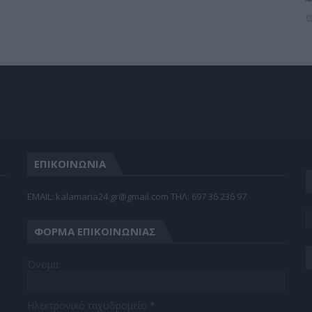
ΕΠΙΚΟΙΝΩΝΙΑ
EMAIL: kalamaria24.gr@gmail.com TΗΛ: 697 36 236 97
ΦΌΡΜΑ ΕΠΙΚΟΙΝΩΝΊΑΣ
Όνομα
Ηλεκτρονικό ταχυδρομείο
*