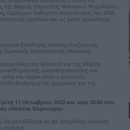
ιάς διοργανώνει εκδήλωση η οποία θα
εις της Μαρίας Δηματάτη, Μουσικού Ψυχολόγου,
νη, Ομότιμου Καθηγητή Νευρολογίας του ΑΠΘ,
εραπευτικό εργαλείο και ως μέσο προώθησης
ερμηνεία Ελεύθερης Αυτοσχεδιαζόμενης
ης Ζωντανής Θεραπευτικής Μουσικής.
γγουριδάκη στα Κρουστά και της Μαρίας
συναισθηματικής ευαισθητοποίησης και
υ «εδώ και τώρα» όπου ο μουσικός
ληλη διαδρομή της ερμηνείας και της
ρίτη 11 Οκτωβρίου 2022 και ώρα 20:00 στο
άς «Μελίνα Μερκούρη».
νώ θα μεταδίδεται σε απ’ απευθείας σύνδεση
 youtube: