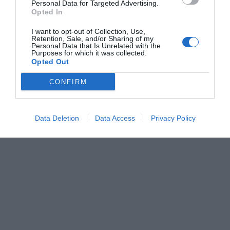
Personal Data for Targeted Advertising.
+
25°
Opted In
Θεσσαλονίκη
Σάββατο, 08
I want to opt-out of Collection, Use,
Κυριακή
+
38°
+
28°
Retention, Sale, and/or Sharing of my
Personal Data that Is Unrelated with the
Δευτέρα
+
34°
+
25°
Purposes for which it was collected.
Τρίτη
+
36°
+
26°
Opted Out
Τετάρτη
+
38°
+
26°
Πέμπτη
+
34°
+
26°
CONFIRM
Παρασκευή
+
31°
+
24°
Πρόγνωση για 7 μέρες
Data Deletion
Data Access
Privacy Policy