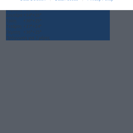
Σάββατο
+
40°
+
28°
Κυριακή
+
36°
+
27°
Δευτέρα
+
34°
+
26°
Τρίτη
+
36°
+
25°
Τετάρτη
+
37°
+
24°
Πέμπτη
+
36°
+
25°
Πρόγνωση για 7 μέρες