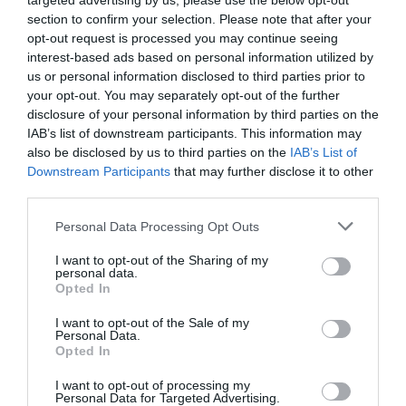
targeted advertising by us, please use the below opt-out
Σάββατο
+
37°
+
25°
section to confirm your selection. Please note that after your
Δευτέρα
+
34°
+
25°
Τρίτη
+
36°
+
26°
opt-out request is processed you may continue seeing
Τετάρτη
+
38°
+
26°
interest-based ads based on personal information utilized by
Πέμπτη
+
34°
+
26°
us or personal information disclosed to third parties prior to
Παρασκευή
+
31°
+
24°
your opt-out. You may separately opt-out of the further
Πρόγνωση για 7 μέρες
disclosure of your personal information by third parties on the
IAB’s list of downstream participants. This information may
also be disclosed by us to third parties on the
IAB’s List of
Downstream Participants
that may further disclose it to other
third parties.
Personal Data Processing Opt Outs
I want to opt-out of the Sharing of my
personal data.
Opted In
I want to opt-out of the Sale of my
Personal Data.
Opted In
I want to opt-out of processing my
Personal Data for Targeted Advertising.