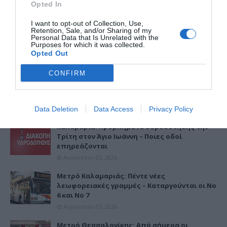
Opted In
I want to opt-out of Collection, Use,
Retention, Sale, and/or Sharing of my
Personal Data that Is Unrelated with the
Purposes for which it was collected.
Opted Out
CONFIRM
ΔΗΜΟΦΙΛΕΣΤΕΡΑ
Data Deletion
Data Access
Privacy Policy
Καλαμαριά: Προβλήματα υδροδότησης την
Τρίτη στον Άγιο Ιωάννη – Ποιες οδοί
επηρεάζονται
Αυγούστου 03, 2026
Μετρό Καλαμαριάς: Πέντε νέες
λεωφορειακές γραμμές – Καταργούνται οι Νο
6 και Νο 7
Αυγούστου 05, 2026
Μετρό Θεσσαλονίκης: Από σήμερα οι