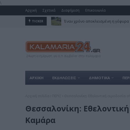
\
Αρχική
Σχετικά
Διαφήμιση
Επικοινωνία
Έναν χρόνο αποκλεισμένη η γέφυρα 
TICKER
ΑΡΧΙΚΗ
ΕΚΔΗΛΩΣΕΙΣ
ΔΗΜΟΤΙΚΑ
ΠΕΡ
Αρχική σελίδα
ΠΕΡΙΞ
Θεσσαλονίκη: Εθελοντική αιμοδοσία 
Θεσσαλονίκη: Εθελοντική
Καμάρα