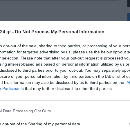
+
°
C
24.gr -
Do Not Process My Personal Information
+
+
Θ
to opt-out of the sale, sharing to third parties, or processing of your per
Σ
formation for targeted advertising by us, please use the below opt-out s
Κ
r selection. Please note that after your opt-out request is processed y
Δ
eing interest-based ads based on personal information utilized by us or
Τ
disclosed to third parties prior to your opt-out. You may separately opt-
Τ
Π
losure of your personal information by third parties on the IAB’s list of
Π
. This information may also be disclosed by us to third parties on the
IA
Π
Participants
that may further disclose it to other third parties.
l Data Processing Opt Outs
o opt-out of the Sharing of my personal data.