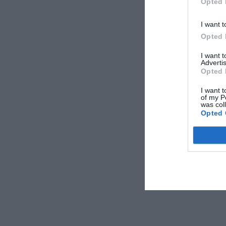
Opted 
I want t
Opted 
I want 
Advertis
Opted 
I want t
of my P
was col
Opted 