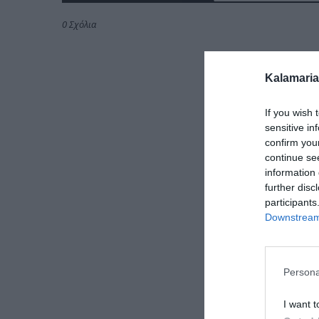
0 Σχόλια
Kalamaria
If you wish 
sensitive in
confirm you
continue se
information 
further disc
participants
Downstream 
Persona
I want t