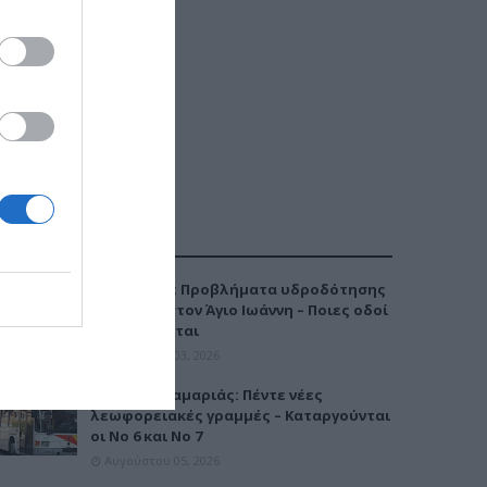
ΔΗΜΟΦΙΛΕΣΤΕΡΑ
Καλαμαριά: Προβλήματα υδροδότησης
την Τρίτη στον Άγιο Ιωάννη – Ποιες οδοί
επηρεάζονται
Αυγούστου 03, 2026
Μετρό Καλαμαριάς: Πέντε νέες
λεωφορειακές γραμμές – Καταργούνται
οι Νο 6 και Νο 7
Αυγούστου 05, 2026