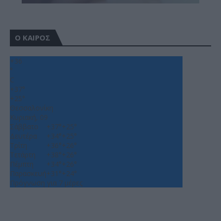
Ο ΚΑΙΡΟΣ
+
36
°
C
+
37°
+
25°
Θεσσαλονίκη
Κυριακή, 09
Σάββατο
+
37°
+
25°
Δευτέρα
+
34°
+
25°
Τρίτη
+
36°
+
26°
Τετάρτη
+
38°
+
26°
Πέμπτη
+
34°
+
26°
Παρασκευή
+
31°
+
24°
Πρόγνωση για 7 μέρες